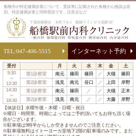
船橋市の特定健康診査について、受診券に記載された各種がん検診は原
則、特定健康診査と同時受診です、注意点など
船
TEL:
047-406-5515
インターネット予約
受付
月
火
水
木
金
土
9:30
第1診察室
南元
篠田
篠田
／
大槻
篠田
～
第2診察室
浅見
南元
谷口
／
上田
岸野
12:30
14:30
第1診察室
南元
篠田
／
／
大槻
正木
～
第2診察室
浅見
南元
／
／
大藤
岸野
18:30
【休診日】水曜午後・木曜・日曜・祝日
※曜日・時間帯、時期によってはご予約頂いてもお待ち頂く場
合がございます。
※駐車場は9時半からしか空きませんのでご注意ください。
※駐車場無料はイトーヨーカ堂地下2階の駐車場のみです。また