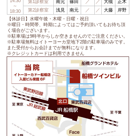
14:30
第1診察室
南元
篠田
／
／
大槻
正木
～
第2診察室
浅見
南元
／
／
大藤
岸野
18:30
【休診日】水曜午後・木曜・日曜・祝日
※曜日・時間帯、時期によってはご予約頂いてもお待ち頂
く場合がございます。
※駐車場は9時半からしか空きませんのでご注意ください。
※駐車場無料はイトーヨーカ堂地下2階の駐車場のみです。
また受付からお会計までが無料になります。
※クレジットカードは利用できません
船