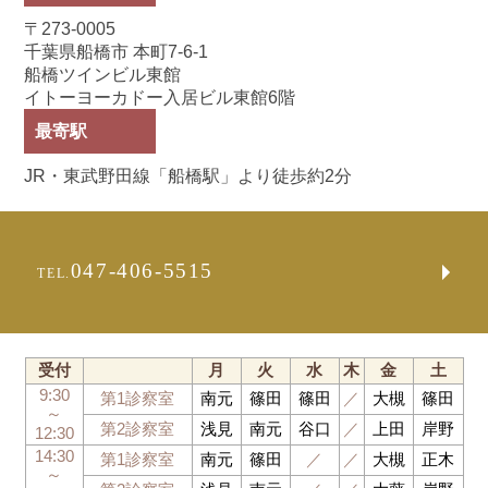
〒273-0005
千葉県船橋市 本町7-6-1
船橋ツインビル東館
イトーヨーカドー入居ビル東館6階
最寄駅
JR・東武野田線「船橋駅」より徒歩約2分
047-406-5515
TEL.
受付
月
火
水
木
金
土
9:30
第1診察室
南元
篠田
篠田
／
大槻
篠田
～
第2診察室
浅見
南元
谷口
／
上田
岸野
12:30
14:30
第1診察室
南元
篠田
／
／
大槻
正木
～