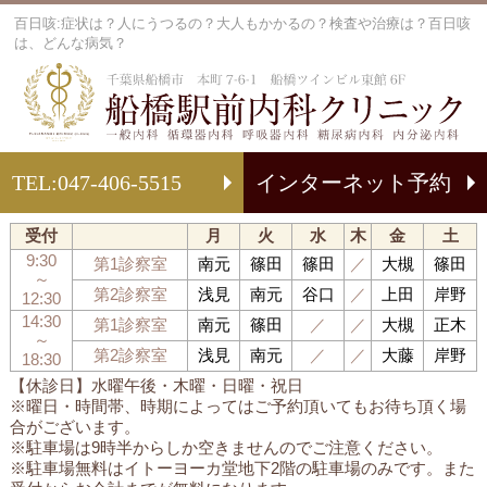
百日咳:症状は？人にうつるの？大人もかかるの？検査や治療は？百日咳
は、どんな病気？
船
TEL:
047-406-5515
インターネット予約
受付
月
火
水
木
金
土
9:30
第1診察室
南元
篠田
篠田
／
大槻
篠田
～
第2診察室
浅見
南元
谷口
／
上田
岸野
12:30
14:30
第1診察室
南元
篠田
／
／
大槻
正木
～
第2診察室
浅見
南元
／
／
大藤
岸野
18:30
【休診日】水曜午後・木曜・日曜・祝日
※曜日・時間帯、時期によってはご予約頂いてもお待ち頂く場
合がございます。
※駐車場は9時半からしか空きませんのでご注意ください。
※駐車場無料はイトーヨーカ堂地下2階の駐車場のみです。また