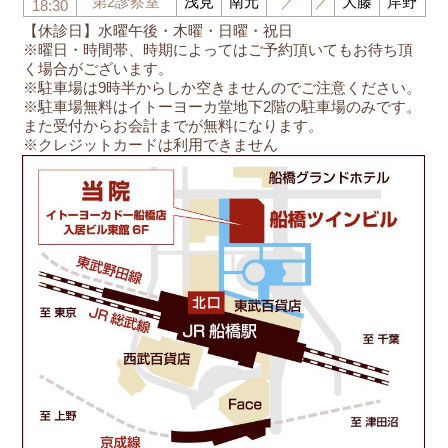
第2診察室
浅見
南元
／
／
大藤
岸野
18:30
【休診日】水曜午後・木曜・日曜・祝日
※曜日・時間帯、時期によってはご予約頂いてもお待ち頂
く場合がございます。
※駐車場は9時半からしか空きませんのでご注意ください。
※駐車場無料はイトーヨーカ堂地下2階の駐車場のみです。
また受付からお会計までが無料になります。
※クレジットカードは利用できません
船