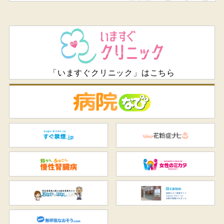
「いますぐクリニック」はこちら
病
すぐ禁煙.jp
花
知ろう、ふせごう。慢性腎臓
女
おなかのはなし.com
C
無呼吸なおそう.com：船橋駅