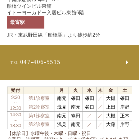
船橋ツインビル東館
イトーヨーカドー入居ビル東館6階
最寄駅
JR・東武野田線「船橋駅」より徒歩約2分
047-406-5515
TEL.
受付
月
火
水
木
金
土
9:30
第1診察室
南元
篠田
篠田
／
大槻
篠田
～
第2診察室
浅見
南元
谷口
／
上田
岸野
12:30
14:30
第1診察室
南元
篠田
／
／
大槻
正木
～
第2診察室
浅見
南元
／
／
大藤
岸野
18:30
【休診日】水曜午後・木曜・日曜・祝日