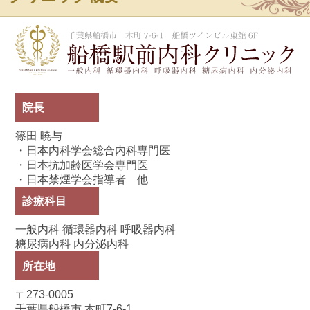
船
院長
篠田 暁与
・日本内科学会総合内科専門医
・日本抗加齢医学会専門医
・日本禁煙学会指導者 他
診療科目
一般内科 循環器内科 呼吸器内科
糖尿病内科 内分泌内科
所在地
〒273-0005
千葉県船橋市 本町7-6-1