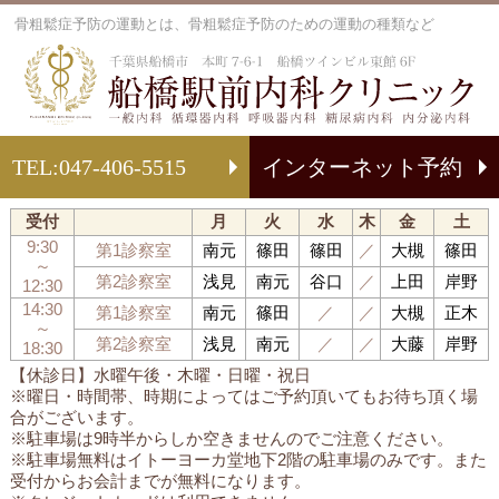
骨粗鬆症予防の運動とは、骨粗鬆症予防のための運動の種類など
船
TEL:
047-406-5515
インターネット予約
受付
月
火
水
木
金
土
9:30
第1診察室
南元
篠田
篠田
／
大槻
篠田
～
第2診察室
浅見
南元
谷口
／
上田
岸野
12:30
14:30
第1診察室
南元
篠田
／
／
大槻
正木
～
第2診察室
浅見
南元
／
／
大藤
岸野
18:30
【休診日】水曜午後・木曜・日曜・祝日
※曜日・時間帯、時期によってはご予約頂いてもお待ち頂く場
合がございます。
※駐車場は9時半からしか空きませんのでご注意ください。
※駐車場無料はイトーヨーカ堂地下2階の駐車場のみです。また
受付からお会計までが無料になります。