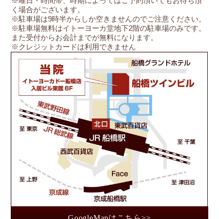
※曜日・時間帯、時期によってはご予約頂いてもお待ち頂
く場合がございます。
※駐車場は9時半からしか空きませんのでご注意ください。
※駐車場無料はイトーヨーカ堂地下2階の駐車場のみです。
また受付からお会計までが無料になります。
※クレジットカードは利用できません
船
GoogleMapはこちら>>