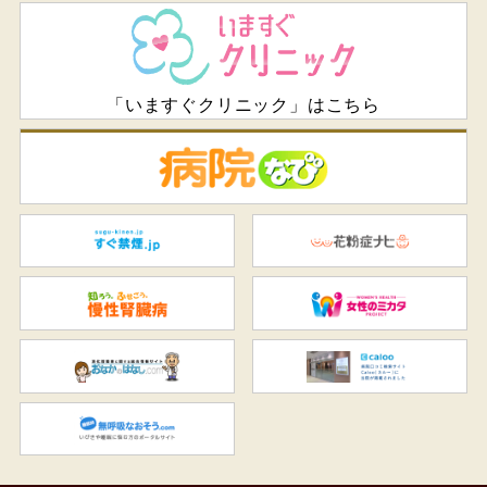
「いますぐクリニック」はこちら
病
すぐ禁煙.jp
花
知ろう、ふせごう。慢性腎臓
女
おなかのはなし.com
C
無呼吸なおそう.com：船橋駅