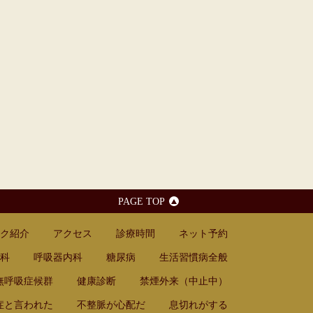
PAGE TOP
ク紹介
アクセス
診療時間
ネット予約
科
呼吸器内科
糖尿病
生活習慣病全般
無呼吸症候群
健康診断
禁煙外来（中止中）
症と言われた
不整脈が心配だ
息切れがする