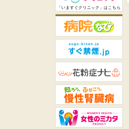
「いますぐクリニック」はこちら
病
すぐ
花
知
女