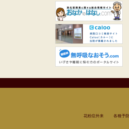
お
Ca
無
花粉症外来
各種予