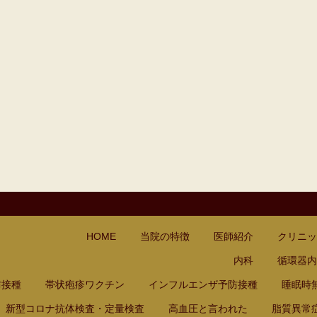
なかのはなし.com
loo(カルー) - 船橋駅前内科クリニック
呼吸なおそう.com：船橋駅前内科
HOME
当院の特徴
医師紹介
クリニッ
内科
循環器内
防接種
帯状疱疹ワクチン
インフルエンザ予防接種
睡眠時
新型コロナ抗体検査・定量検査
高血圧と言われた
脂質異常