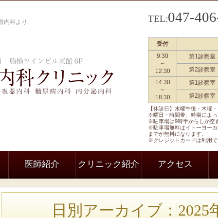
047-406
TEL:
器内科より
受付
9:30
第1診察室
船橋駅前内科クリニック 一般内科
～
第2診察室
12:30
14:30
第1診察室
～
第2診察室
18:30
【休診日】水曜午後・木曜・
※曜日・時間帯、時期によっ
※駐車場は9時半からしか空
※駐車場無料はイトーヨーカ
までが無料になります。
※クレジットカードは利用で
医師紹介
クリニック紹介
アクセス
日別アーカイブ：2025年