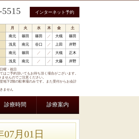
-5515
インターネット予約
月
火
水
木
金
土
南元
篠田
篠田
／
大槻
篠田
 循環器内科 呼吸器内科 糖尿病内科 内分泌内科
浅見
南元
谷口
／
上田
岸野
南元
篠田
／
／
大槻
正木
浅見
南元
／
／
大藤
岸野
日曜・祝日
てはご予約頂いてもお待ち頂く場合がございます。
きませんのでご注意ください。
堂地下2階の駐車場のみです。また受付からお会計
きません
診療時間
診療案内
07月01日