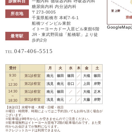
診療科目
一般内科 循環器内科 呼吸器内科
糖尿病内科 内分泌内科
〒273-0005
所在地
千葉県船橋市 本町7-6-1
船橋ツインビル東館
GoogleMa
イトーヨーカドー入居ビル東館6階
JR・東武野田線「船橋駅」より徒
最寄駅
歩約2分
047-406-5515
TEL.
受付
月
火
水
木
金
土
9:30
第1診察室
南元
篠田
篠田
／
大槻
篠田
～
第2診察室
浅見
南元
谷口
／
上田
岸野
12:30
14:30
第1診察室
南元
篠田
／
／
大槻
正木
～
第2診察室
浅見
南元
／
／
大藤
岸野
18:30
【休診日】水曜午後・木曜・日曜・祝日
※曜日・時間帯、時期によってはご予約頂いてもお待ち頂く場合が
ございます。
※駐車場は9時半からしか空きませんのでご注意ください。
※駐車場無料はイトーヨーカ堂地下2階の駐車場のみです。また受
付からお会計までが無料になります。
※クレジットカードは利用できません