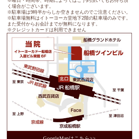
※曜日・時間帯、時期によってはご予約頂いてもお待ち頂
く場合がございます。
※駐車場は9時半からしか空きませんのでご注意ください。
※駐車場無料はイトーヨーカ堂地下2階の駐車場のみです。
また受付からお会計までが無料になります。
※クレジットカードは利用できません
船
GoogleMapはこちら>>