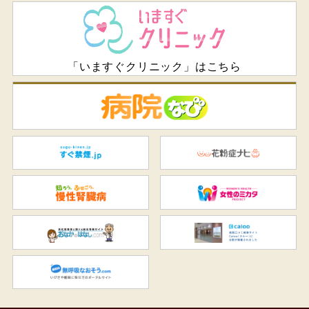
「いますぐクリニック」はこちら
病
すぐ禁煙.jp
花
知ろう、ふせごう。慢性腎臓
女
おなかのはなし.com
C
無呼吸なおそう.com：船橋駅