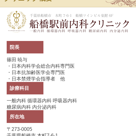
船
院長
篠田 暁与
・日本内科学会総合内科専門医
・日本抗加齢医学会専門医
・日本禁煙学会指導者 他
診療科目
一般内科 循環器内科 呼吸器内科
糖尿病内科 内分泌内科
所在地
〒273-0005
千葉県船橋市 本町7-6-1