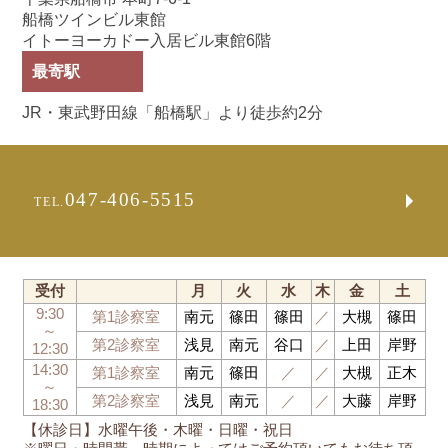
船橋ツインビル東館
イトーヨーカドー入居ビル東館6階
最寄駅
JR・東武野田線「船橋駅」より徒歩約2分
047-406-5515
TEL.
受付
月
火
水
木
金
土
9:30
第1診察室
南元
篠田
篠田
／
大槻
篠田
～
第2診察室
浅見
南元
谷口
／
上田
岸野
12:30
14:30
第1診察室
南元
篠田
／
／
大槻
正木
～
第2診察室
浅見
南元
／
／
大藤
岸野
18:30
【休診日】水曜午後・木曜・日曜・祝日