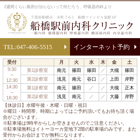
2週間くらい風邪が治らないって何だろう、呼吸器内科より
船
TEL:
047-406-5515
インターネット予約
受付
月
火
水
木
金
土
9:30
第1診察室
南元
篠田
篠田
／
大槻
篠田
～
第2診察室
浅見
南元
谷口
／
上田
岸野
12:30
14:30
第1診察室
南元
篠田
／
／
大槻
正木
～
第2診察室
浅見
南元
／
／
大藤
岸野
18:30
【休診日】水曜午後・木曜・日曜・祝日
※曜日・時間帯、時期によってはご予約頂いてもお待ち頂く場
合がございます。
※駐車場は9時半からしか空きませんのでご注意ください。
※駐車場無料はイトーヨーカ堂地下2階の駐車場のみです。また
受付からお会計までが無料になります。