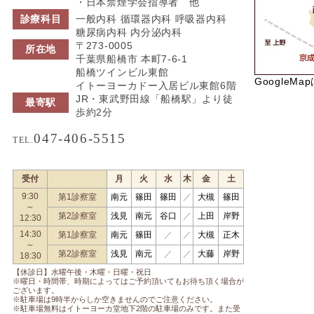
・日本禁煙学会指導者 他
診療科目
一般内科 循環器内科 呼吸器内科
糖尿病内科 内分泌内科
〒273-0005
所在地
千葉県船橋市 本町7-6-1
船橋ツインビル東館
GoogleMa
イトーヨーカドー入居ビル東館6階
JR・東武野田線「船橋駅」より徒
最寄駅
歩約2分
047-406-5515
TEL.
受付
月
火
水
木
金
土
9:30
第1診察室
南元
篠田
篠田
／
大槻
篠田
～
第2診察室
浅見
南元
谷口
／
上田
岸野
12:30
14:30
第1診察室
南元
篠田
／
／
大槻
正木
～
第2診察室
浅見
南元
／
／
大藤
岸野
18:30
【休診日】水曜午後・木曜・日曜・祝日
※曜日・時間帯、時期によってはご予約頂いてもお待ち頂く場合が
ございます。
※駐車場は9時半からしか空きませんのでご注意ください。
※駐車場無料はイトーヨーカ堂地下2階の駐車場のみです。また受