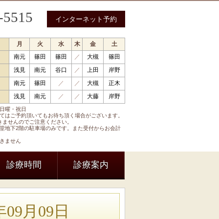
-5515
インターネット予約
月
火
水
木
金
土
南元
篠田
篠田
／
大槻
篠田
 循環器内科 呼吸器内科 糖尿病内科 内分泌内科
浅見
南元
谷口
／
上田
岸野
南元
篠田
／
／
大槻
正木
浅見
南元
／
／
大藤
岸野
日曜・祝日
てはご予約頂いてもお待ち頂く場合がございます。
きませんのでご注意ください。
堂地下2階の駐車場のみです。また受付からお会計
きません
診療時間
診療案内
09月09日