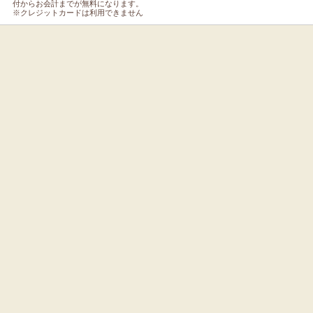
付からお会計までが無料になります。
※クレジットカードは利用できません
院なび
禁煙.jp
粉症ナビ
ろう、ふせごう。慢性腎臓病
性のミカタ