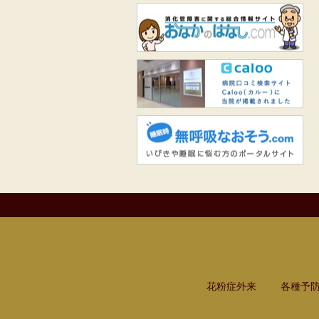
お
Ca
無
花粉症外来
各種予