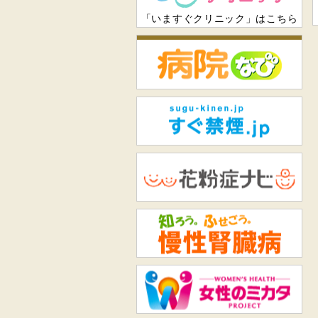
「いますぐクリニック」はこちら
病
すぐ
花
知
女