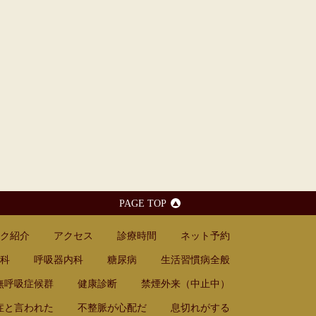
PAGE TOP
ク紹介
アクセス
診療時間
ネット予約
科
呼吸器内科
糖尿病
生活習慣病全般
無呼吸症候群
健康診断
禁煙外来（中止中）
症と言われた
不整脈が心配だ
息切れがする