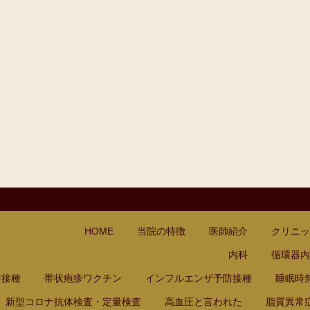
なかのはなし.com
loo(カルー) - 船橋駅前内科クリニック
呼吸なおそう.com：船橋駅前内科
HOME
当院の特徴
医師紹介
クリニッ
内科
循環器内
防接種
帯状疱疹ワクチン
インフルエンザ予防接種
睡眠時
新型コロナ抗体検査・定量検査
高血圧と言われた
脂質異常