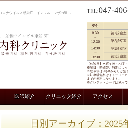
047-406
TEL:
コロナウイルス感染症、インフルエンザの違い
受付
9:30
第1診察室
船橋駅前内科クリニック 一般内科
～
第2診察室
12:30
14:30
第1診察室
～
第2診察室
18:30
【休診日】水曜午後・木曜・
※曜日・時間帯、時期によっ
※駐車場は9時半からしか空
※駐車場無料はイトーヨーカ
までが無料になります。
※クレジットカードは利用で
医師紹介
クリニック紹介
アクセス
日別アーカイブ：2025年