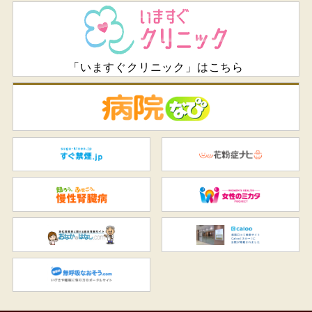
「いますぐクリニック」はこちら
病
すぐ禁煙.jp
花
知ろう、ふせごう。慢性腎臓
女
おなかのはなし.com
C
無呼吸なおそう.com：船橋駅