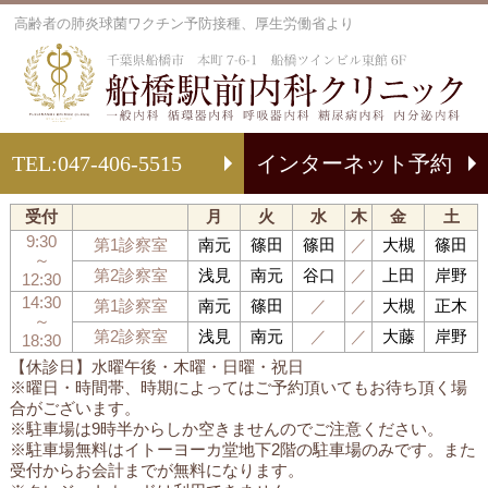
高齢者の肺炎球菌ワクチン予防接種、厚生労働省より
船
TEL:
047-406-5515
インターネット予約
受付
月
火
水
木
金
土
9:30
第1診察室
南元
篠田
篠田
／
大槻
篠田
～
第2診察室
浅見
南元
谷口
／
上田
岸野
12:30
14:30
第1診察室
南元
篠田
／
／
大槻
正木
～
第2診察室
浅見
南元
／
／
大藤
岸野
18:30
【休診日】水曜午後・木曜・日曜・祝日
※曜日・時間帯、時期によってはご予約頂いてもお待ち頂く場
合がございます。
※駐車場は9時半からしか空きませんのでご注意ください。
※駐車場無料はイトーヨーカ堂地下2階の駐車場のみです。また
受付からお会計までが無料になります。