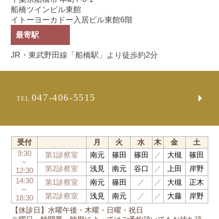
船橋ツインビル東館
イトーヨーカドー入居ビル東館6階
最寄駅
JR・東武野田線「船橋駅」より徒歩約2分
047-406-5515
TEL.
受付
月
火
水
木
金
土
9:30
第1診察室
南元
篠田
篠田
／
大槻
篠田
～
第2診察室
浅見
南元
谷口
／
上田
岸野
12:30
14:30
第1診察室
南元
篠田
／
／
大槻
正木
～
第2診察室
浅見
南元
／
／
大藤
岸野
18:30
【休診日】水曜午後・木曜・日曜・祝日