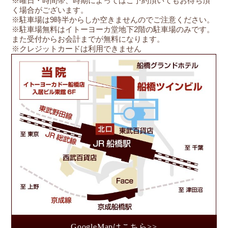
※曜日・時間帯、時期によってはご予約頂いてもお待ち頂
く場合がございます。
※駐車場は9時半からしか空きませんのでご注意ください。
※駐車場無料はイトーヨーカ堂地下2階の駐車場のみです。
また受付からお会計までが無料になります。
※クレジットカードは利用できません
船
GoogleMapはこちら>>