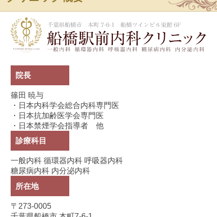
船
院長
篠田 暁与
・日本内科学会総合内科専門医
・日本抗加齢医学会専門医
・日本禁煙学会指導者 他
診療科目
一般内科 循環器内科 呼吸器内科
糖尿病内科 内分泌内科
所在地
〒273-0005
千葉県船橋市 本町7-6-1