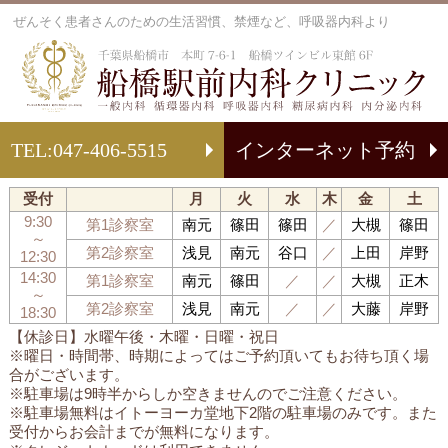
ぜんそく患者さんのための生活習慣、禁煙など、呼吸器内科より
船
TEL:
047-406-5515
インターネット予約
受付
月
火
水
木
金
土
9:30
第1診察室
南元
篠田
篠田
／
大槻
篠田
～
第2診察室
浅見
南元
谷口
／
上田
岸野
12:30
14:30
第1診察室
南元
篠田
／
／
大槻
正木
～
第2診察室
浅見
南元
／
／
大藤
岸野
18:30
【休診日】水曜午後・木曜・日曜・祝日
※曜日・時間帯、時期によってはご予約頂いてもお待ち頂く場
合がございます。
※駐車場は9時半からしか空きませんのでご注意ください。
※駐車場無料はイトーヨーカ堂地下2階の駐車場のみです。また
受付からお会計までが無料になります。