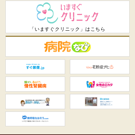
「いますぐクリニック」はこちら
病
すぐ禁煙.jp
花
知ろう、ふせごう。慢性腎臓
女
おなかのはなし.com
C
無呼吸なおそう.com：船橋駅