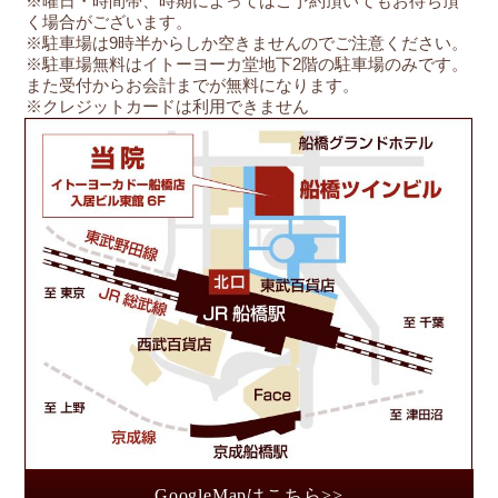
※曜日・時間帯、時期によってはご予約頂いてもお待ち頂
く場合がございます。
※駐車場は9時半からしか空きませんのでご注意ください。
※駐車場無料はイトーヨーカ堂地下2階の駐車場のみです。
また受付からお会計までが無料になります。
※クレジットカードは利用できません
船
GoogleMapはこちら>>