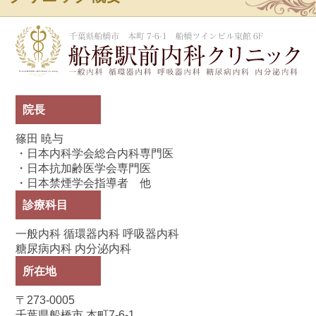
船
院長
篠田 暁与
・日本内科学会総合内科専門医
・日本抗加齢医学会専門医
・日本禁煙学会指導者 他
診療科目
一般内科 循環器内科 呼吸器内科
糖尿病内科 内分泌内科
所在地
〒273-0005
千葉県船橋市 本町7-6-1