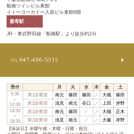
船橋ツインビル東館
イトーヨーカドー入居ビル東館6階
最寄駅
JR・東武野田線「船橋駅」より徒歩約2分
047-406-5515
TEL.
受付
月
火
水
木
金
土
9:30
第1診察室
南元
篠田
篠田
／
大槻
篠田
～
第2診察室
浅見
南元
谷口
／
上田
岸野
12:30
14:30
第1診察室
南元
篠田
／
／
大槻
正木
～
第2診察室
浅見
南元
／
／
大藤
岸野
18:30
【休診日】水曜午後・木曜・日曜・祝日