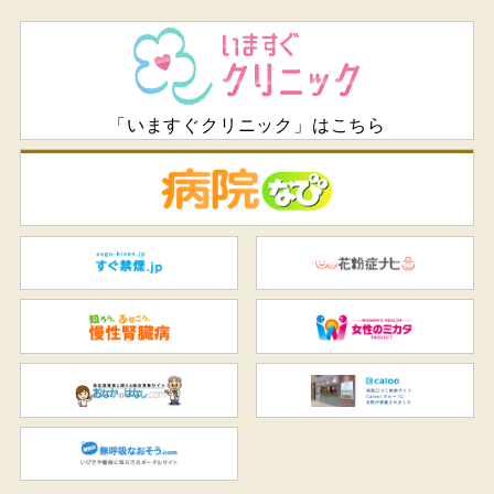
「いますぐクリニック」はこちら
病
すぐ禁煙.jp
花
知ろう、ふせごう。慢性腎臓
女
おなかのはなし.com
C
無呼吸なおそう.com：船橋駅