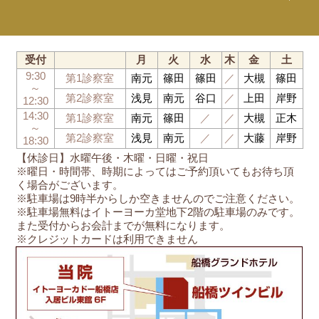
受付
月
火
水
木
金
土
9:30
第1診察室
南元
篠田
篠田
／
大槻
篠田
～
第2診察室
浅見
南元
谷口
／
上田
岸野
12:30
14:30
第1診察室
南元
篠田
／
／
大槻
正木
～
第2診察室
浅見
南元
／
／
大藤
岸野
18:30
【休診日】水曜午後・木曜・日曜・祝日
※曜日・時間帯、時期によってはご予約頂いてもお待ち頂
く場合がございます。
※駐車場は9時半からしか空きませんのでご注意ください。
※駐車場無料はイトーヨーカ堂地下2階の駐車場のみです。
また受付からお会計までが無料になります。
※クレジットカードは利用できません
船