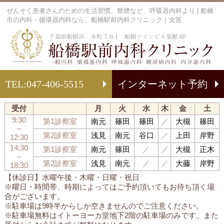
ぜんそく患者さんのための生活習慣、禁煙など、呼吸器内科より | 船橋
市の内科・循環器内科なら、船橋駅前内科クリニック｜女医
船
TEL:
047-406-5515
インターネット予約
受付
月
火
水
木
金
土
9:30
第1診察室
南元
篠田
篠田
／
大槻
篠田
～
第2診察室
浅見
南元
谷口
／
上田
岸野
12:30
14:30
第1診察室
南元
篠田
／
／
大槻
正木
～
第2診察室
浅見
南元
／
／
大藤
岸野
18:30
【休診日】水曜午後・木曜・日曜・祝日
※曜日・時間帯、時期によってはご予約頂いてもお待ち頂く場
合がございます。
※駐車場は9時半からしか空きませんのでご注意ください。
※駐車場無料はイトーヨーカ堂地下2階の駐車場のみです。また