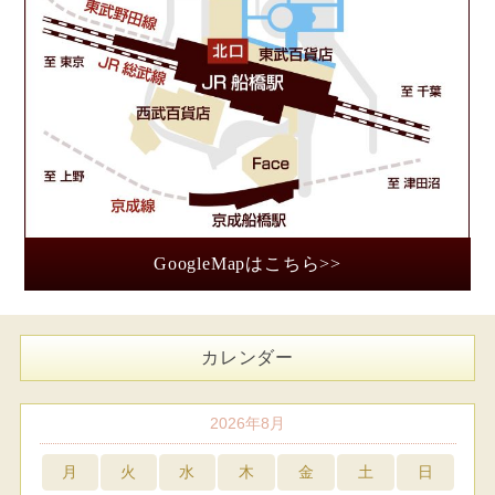
GoogleMapはこちら>>
カレンダー
2026年8月
月
火
水
木
金
土
日