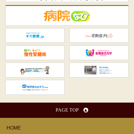
病
すぐ禁煙.jp
花
知ろう、ふせごう。慢性腎臓
女
おなかのはなし.com
C
無呼吸なおそう.com：船橋駅
PAGE TOP
HOME