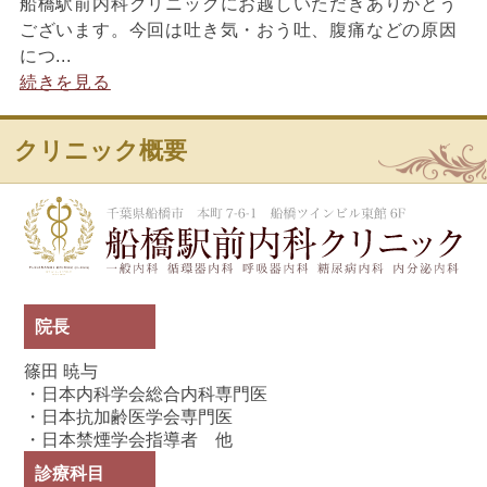
船橋駅前内科クリニックにお越しいただきありがとう
ございます。今回は吐き気・おう吐、腹痛などの原因
につ...
続きを見る
クリニック概要
船
院長
篠田 暁与
・日本内科学会総合内科専門医
・日本抗加齢医学会専門医
・日本禁煙学会指導者 他
診療科目