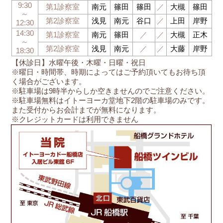
9:30
第1診察室
南元
篠田
篠田
／
大槻
篠田
～
第2診察室
浅見
南元
谷口
／
上田
岸野
12:30
14:30
第1診察室
南元
篠田
／
／
大槻
正木
～
第2診察室
浅見
南元
／
／
大藤
岸野
18:30
【休診日】水曜午後・木曜・日曜・祝日
※曜日・時間帯、時期によってはご予約頂いてもお待ち頂
く場合がございます。
※駐車場は9時半からしか空きませんのでご注意ください。
※駐車場無料はイトーヨーカ堂地下2階の駐車場のみです。
また受付からお会計までが無料になります。
※クレジットカードは利用できません
船