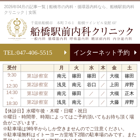
2026年04月の記事一覧 | 船橋市の内科・循環器内科なら、船橋駅前内科
クリニック｜女医
船
TEL:
047-406-5515
インターネット予約
受付
月
火
水
木
金
土
9:30
第1診察室
南元
篠田
篠田
／
大槻
篠田
～
第2診察室
浅見
南元
谷口
／
上田
岸野
12:30
14:30
第1診察室
南元
篠田
／
／
大槻
正木
～
第2診察室
浅見
南元
／
／
大藤
岸野
18:30
【休診日】水曜午後・木曜・日曜・祝日
※曜日・時間帯、時期によってはご予約頂いてもお待ち頂く場
合がございます。
※駐車場は9時半からしか空きませんのでご注意ください。
※駐車場無料はイトーヨーカ堂地下2階の駐車場のみです。また