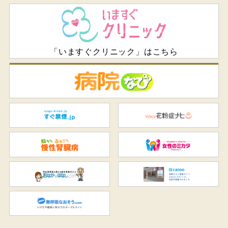
「いますぐクリニック」はこちら
病
すぐ禁煙.jp
花
知ろう、ふせごう。慢性腎臓
女
おなかのはなし.com
C
無呼吸なおそう.com：船橋駅