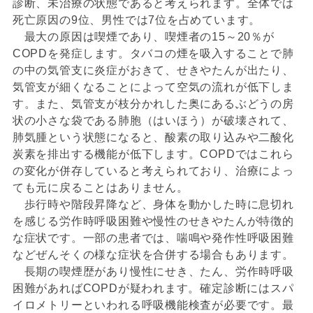
診断、未治療の状態であると考えられます。全体では
死亡原因の9位、男性では7位を占めています。
最大の原因は喫煙であり、喫煙者の15～20％が
COPDを発症します。タバコの煙を吸入することで肺
の中の気管支に炎症がおきて、せきやたんが出たり、
気管支が細くなることによって空気の流れが低下しま
す。また、気管支が枝分かれした奥にあるぶどうの房
状の小さな袋である肺胞（はいほう）が破壊されて、
肺気腫という状態になると、酸素の取り込みや二酸化
炭素を排出する機能が低下します。COPDではこれら
の変化が併存していると考えられており、治療によっ
ても元に戻ることはありません。
歩行時や階段昇降など、身体を動かした時に息切れ
を感じる労作時呼吸困難や慢性のせきやたんが特徴的
な症状です。一部の患者では、喘鳴や発作性呼吸困難
などぜんそくの様な症状を合併する場合もあります。
長期の喫煙歴があり慢性にせき、たん、労作時呼吸
困難があればCOPDが疑われます。確定診断にはスパ
イロメトリーといわれる呼吸機能検査が必要です。最