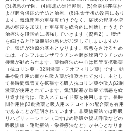
(3)増悪の予防、(4)疾患の進行抑制、(5)全身併存症お
よび肺合併症の予防と治療、(6)生命予後の改善にあり
ます。気流閉塞の重症度だけでなく、症状の程度や増
悪の頻度を加味した重症度を総合的に判断したうえで
治療法を段階的に増強していきます（資料2）。喫煙
を続けると呼吸機能の悪化が加速してしまいますの
で、禁煙が治療の基本となります。増悪をさけるため
には、インフルエンザワクチンや肺炎球菌ワクチンの
接種が勧められます。薬物療法の中心は気管支拡張薬
（抗コリン薬・β2刺激薬・テオフィリン薬）です。効
果や副作用の面から吸入薬が推奨されており、主とし
て長時間気管支を拡張する吸入抗コリン薬や吸入β2刺
激薬が使用されています。気流閉塞が重症で増悪を繰
り返す場合は、吸入ステロイド薬を使用します。長時
間作用性β2刺激薬と吸入用ステロイドの配合薬も有用
であることが証明されています。非薬物療法では呼吸
リハビリテーション（口すぼめ呼吸や腹式呼吸などの
呼吸訓練・運動療法・栄養療法など）が中心となりま