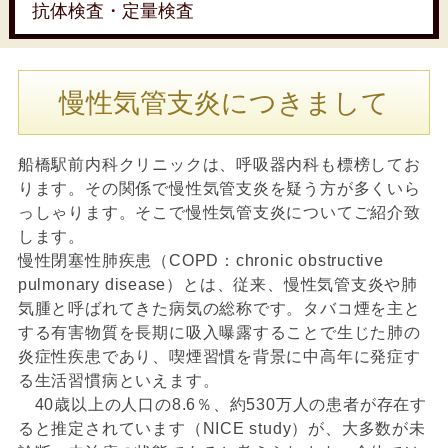
抗体検査・定量検査
慢性気管支炎につきまして
船橋駅前内科クリニックは、呼吸器内科も標榜してお
ります。その関係で慢性気管支炎を疑う方が多くいら
っしゃります。そこで慢性気管支炎についてご紹介致
します。
慢性閉塞性肺疾患（COPD：chronic obstructive
pulmonary disease）とは、従来、慢性気管支炎や肺
気腫と呼ばれてきた病気の総称です。タバコ煙を主と
する有害物質を長期に吸入曝露することで生じた肺の
炎症性疾患であり、喫煙習慣を背景に中高年に発症す
る生活習慣病といえます。
40歳以上の人口の8.6％、約530万人の患者が存在す
ると推定されています（NICE study）が、大多数が未