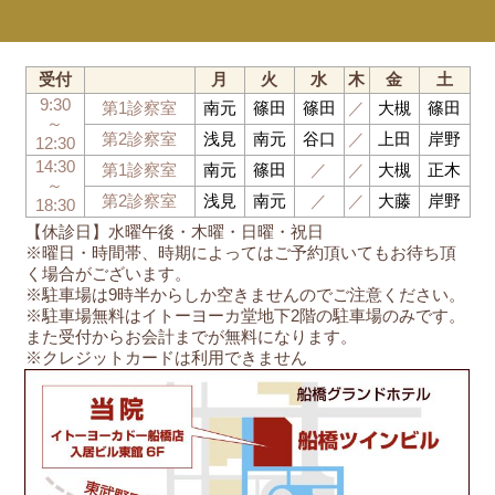
受付
月
火
水
木
金
土
9:30
第1診察室
南元
篠田
篠田
／
大槻
篠田
～
第2診察室
浅見
南元
谷口
／
上田
岸野
12:30
14:30
第1診察室
南元
篠田
／
／
大槻
正木
～
第2診察室
浅見
南元
／
／
大藤
岸野
18:30
【休診日】水曜午後・木曜・日曜・祝日
※曜日・時間帯、時期によってはご予約頂いてもお待ち頂
く場合がございます。
※駐車場は9時半からしか空きませんのでご注意ください。
※駐車場無料はイトーヨーカ堂地下2階の駐車場のみです。
また受付からお会計までが無料になります。
※クレジットカードは利用できません
船