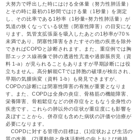
大努力で呼出した時にはける全体量（努力性肺活量）
とその時に最初の1秒間ではける量（1秒量）を測定
し、その比率である1秒率（1秒量÷努力性肺活量）が
気道の狭くなっている状態（閉塞性障害）の目安にな
ります。気管支拡張薬を吸入したあとの1秒率が70％
未満であり、閉塞性障害をきたすその他の疾患を除外
できればCOPDと診断されます。また、重症例では胸
部エックス線画像で肺の透過性亢進や過膨脹所見（資
料 1-a）が見られることもありますが早期診断には役
立ちません。高分解能CTでは肺胞の破壊が検出され、
早期の気腫病変（資料 1-b）も発見できますが、
COPDの診断には閉塞性障害の有無が重要となりま
す。また、COPDは全身の炎症、骨格筋の機能障害、
栄養障害、骨粗鬆症などの併存症をともなう全身性の
疾患です。これらの肺以外の症状が重症度にも影響を
及ぼすことから、併存症も含めた病状の評価や治療が
必要になります。
COPDに対する管理の目標は、(1)症状および生活の
質の改善、(2)運動能と身体活動性の向上および維持、