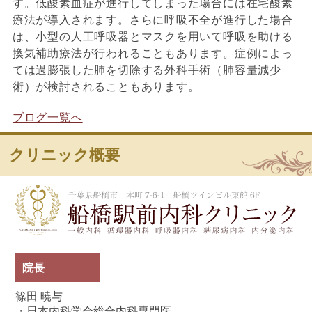
す。低酸素血症が進行してしまった場合には在宅酸素
療法が導入されます。さらに呼吸不全が進行した場合
は、小型の人工呼吸器とマスクを用いて呼吸を助ける
換気補助療法が行われることもあります。症例によっ
ては過膨張した肺を切除する外科手術（肺容量減少
術）が検討されることもあります。
ブログ一覧へ
クリニック概要
船
院長
篠田 暁与
・日本内科学会総合内科専門医