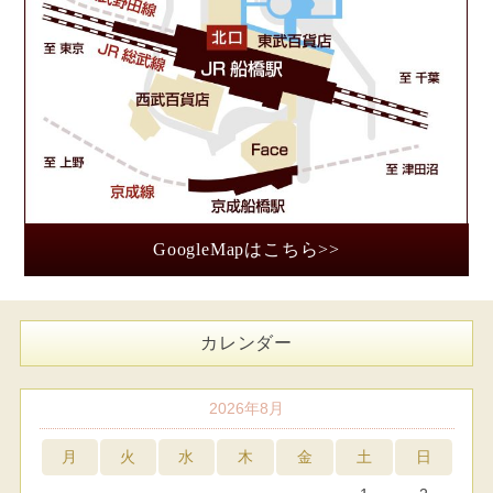
GoogleMapはこちら>>
カレンダー
2026年8月
月
火
水
木
金
土
日