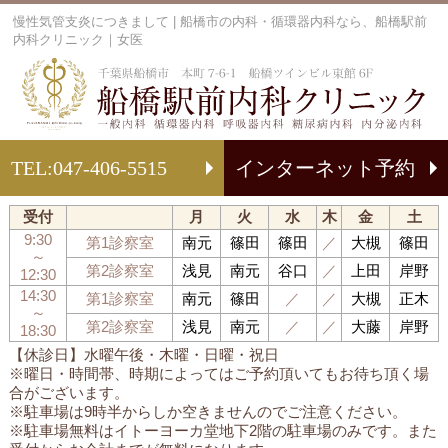
慢性気管支炎につきまして | 船橋市の内科・循環器内科なら、船橋駅前
内科クリニック｜女医
船
TEL:
047-406-5515
インターネット予約
受付
月
火
水
木
金
土
9:30
第1診察室
南元
篠田
篠田
／
大槻
篠田
～
第2診察室
浅見
南元
谷口
／
上田
岸野
12:30
14:30
第1診察室
南元
篠田
／
／
大槻
正木
～
第2診察室
浅見
南元
／
／
大藤
岸野
18:30
【休診日】水曜午後・木曜・日曜・祝日
※曜日・時間帯、時期によってはご予約頂いてもお待ち頂く場
合がございます。
※駐車場は9時半からしか空きませんのでご注意ください。
※駐車場無料はイトーヨーカ堂地下2階の駐車場のみです。また