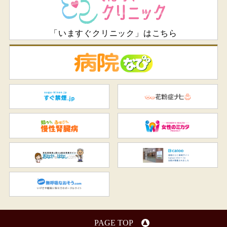
「いますぐクリニック」はこちら
病
すぐ禁煙.jp
花
知ろう、ふせごう。慢性腎臓
女
おなかのはなし.com
C
無呼吸なおそう.com：船橋駅
PAGE TOP