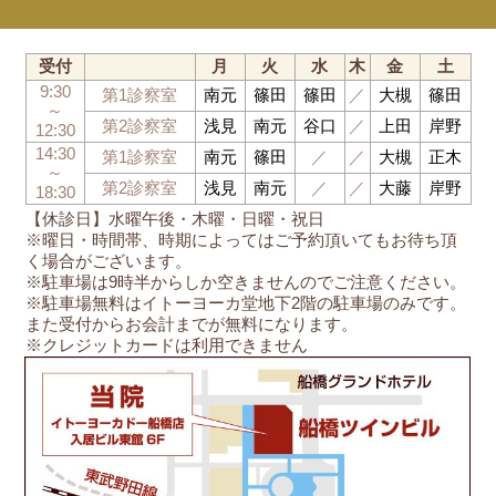
受付
月
火
水
木
金
土
9:30
第1診察室
南元
篠田
篠田
／
大槻
篠田
～
第2診察室
浅見
南元
谷口
／
上田
岸野
12:30
14:30
第1診察室
南元
篠田
／
／
大槻
正木
～
第2診察室
浅見
南元
／
／
大藤
岸野
18:30
【休診日】水曜午後・木曜・日曜・祝日
※曜日・時間帯、時期によってはご予約頂いてもお待ち頂
く場合がございます。
※駐車場は9時半からしか空きませんのでご注意ください。
※駐車場無料はイトーヨーカ堂地下2階の駐車場のみです。
また受付からお会計までが無料になります。
※クレジットカードは利用できません
船