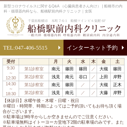
新型コロナウイルスに関するQ&A （心臓病患者さん向け） | 船橋市の内
科・循環器内科なら、船橋駅前内科クリニック｜女医
船
TEL:
047-406-5515
インターネット予約
受付
月
火
水
木
金
土
9:30
第1診察室
南元
篠田
篠田
／
大槻
篠田
～
第2診察室
浅見
南元
谷口
／
上田
岸野
12:30
14:30
第1診察室
南元
篠田
／
／
大槻
正木
～
第2診察室
浅見
南元
／
／
大藤
岸野
18:30
【休診日】水曜午後・木曜・日曜・祝日
※曜日・時間帯、時期によってはご予約頂いてもお待ち頂く場
合がございます。
※駐車場は9時半からしか空きませんのでご注意ください。
※駐車場無料はイトーヨーカ堂地下2階の駐車場のみです。また