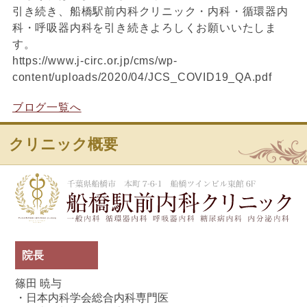
引き続き、船橋駅前内科クリニック・内科・循環器内
科・呼吸器内科を引き続きよろしくお願いいたしま
す。
https://www.j-circ.or.jp/cms/wp-
content/uploads/2020/04/JCS_COVID19_QA.pdf
ブログ一覧へ
クリニック概要
船
院長
篠田 暁与
・日本内科学会総合内科専門医