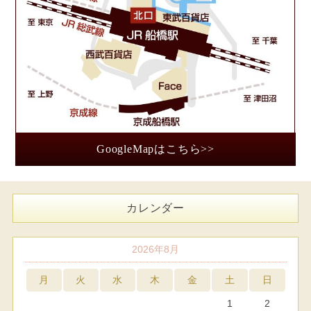
GoogleMapはこちら>>
カレンダー
2026年8月
月
火
水
木
金
土
日
1
2