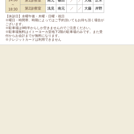
14:30
第1診察室
南元
篠田
／
／
大槻
正木
～
第2診察室
浅見
南元
／
／
大藤
岸野
18:30
【休診日】水曜午後・木曜・日曜・祝日
※曜日・時間帯、時期によってはご予約頂いてもお待ち頂く場合が
ございます。
※駐車場は9時半からしか空きませんのでご注意ください。
※駐車場無料はイトーヨーカ堂地下2階の駐車場のみです。また受
付からお会計までが無料になります。
※クレジットカードは利用できません