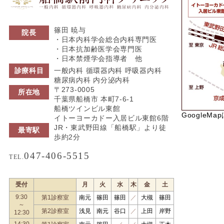
篠田 暁与
院長
・日本内科学会総合内科専門医
・日本抗加齢医学会専門医
・日本禁煙学会指導者 他
診療科目
一般内科 循環器内科 呼吸器内科
糖尿病内科 内分泌内科
〒273-0005
所在地
千葉県船橋市 本町7-6-1
船橋ツインビル東館
GoogleMa
イトーヨーカドー入居ビル東館6階
JR・東武野田線「船橋駅」より徒
最寄駅
歩約2分
047-406-5515
TEL.
受付
月
火
水
木
金
土
9:30
第1診察室
南元
篠田
篠田
／
大槻
篠田
～
第2診察室
浅見
南元
谷口
／
上田
岸野
12:30