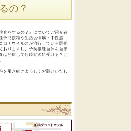
るの？
検査をするの？』についてご紹介致
種予防接種や生活習慣病・中性脂
コロナウイルスが流行している関係
ておりますし、予防接種自体を自粛
査は発症して何時間後に受ける？ど
。
科を引き続きよろしくお願いいたし
リニック
船橋駅前内科クリニックへの