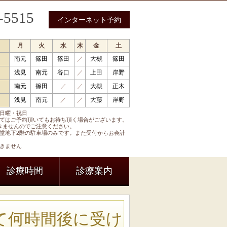
-5515
インターネット予約
月
火
水
木
金
土
南元
篠田
篠田
／
大槻
篠田
 循環器内科 呼吸器内科 糖尿病内科 内分泌内科
浅見
南元
谷口
／
上田
岸野
南元
篠田
／
／
大槻
正木
浅見
南元
／
／
大藤
岸野
日曜・祝日
てはご予約頂いてもお待ち頂く場合がございます。
きませんのでご注意ください。
堂地下2階の駐車場のみです。また受付からお会計
きません
診療時間
診療案内
て何時間後に受け