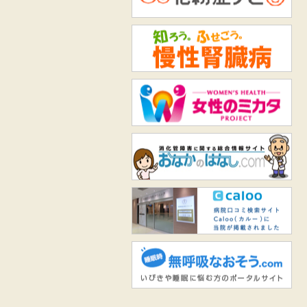
知
女
お
Ca
無