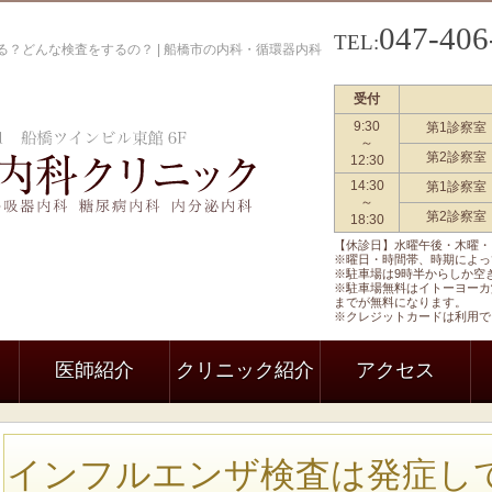
047-406
TEL:
？どんな検査をするの？ | 船橋市の内科・循環器内科
受付
9:30
第1診察室
船橋駅前内科クリニック 一般内科
～
第2診察室
12:30
14:30
第1診察室
～
第2診察室
18:30
【休診日】水曜午後・木曜・
※曜日・時間帯、時期によっ
※駐車場は9時半からしか空
※駐車場無料はイトーヨーカ
までが無料になります。
※クレジットカードは利用で
医師紹介
クリニック紹介
アクセス
インフルエンザ検査は発症し