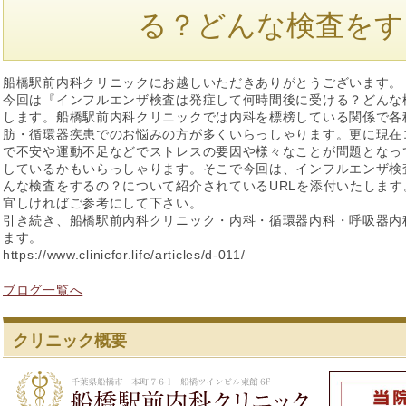
る？どんな検査をす
船橋駅前内科クリニックにお越しいただきありがとうございます。
今回は『インフルエンザ検査は発症して何時間後に受ける？どんな
します。船橋駅前内科クリニックでは内科を標榜している関係で各
肪・循環器疾患でのお悩みの方が多くいらっしゃります。更に現在
で不安や運動不足などでストレスの要因や様々なことが問題となっ
しているかもいらっしゃります。そこで今回は、インフルエンザ検
んな検査をするの？について紹介されているURLを添付いたします
宜しければご参考にして下さい。
引き続き、船橋駅前内科クリニック・内科・循環器内科・呼吸器内
ます。
https://www.clinicfor.life/articles/d-011/
ブログ一覧へ
クリニック概要
船橋駅前内科ク