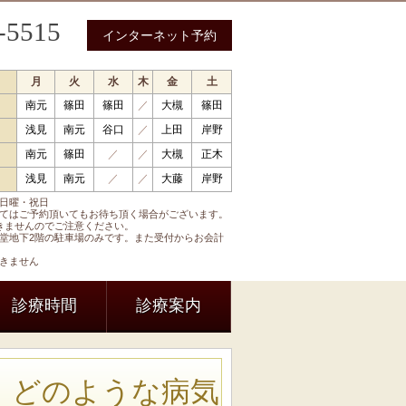
-5515
インターネット予約
月
火
水
木
金
土
南元
篠田
篠田
／
大槻
篠田
 循環器内科 呼吸器内科 糖尿病内科 内分泌内科
浅見
南元
谷口
／
上田
岸野
南元
篠田
／
／
大槻
正木
浅見
南元
／
／
大藤
岸野
日曜・祝日
てはご予約頂いてもお待ち頂く場合がございます。
きませんのでご注意ください。
堂地下2階の駐車場のみです。また受付からお会計
きません
診療時間
診療案内
、どのような病気