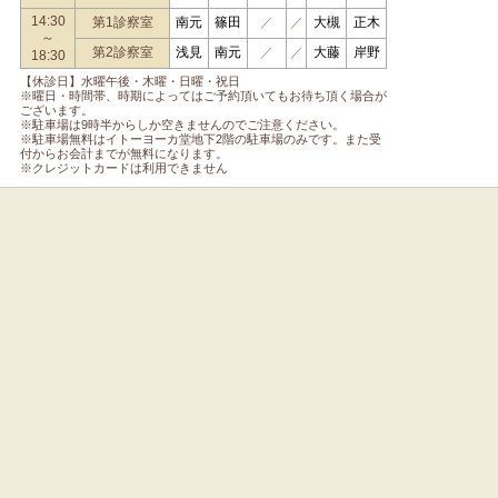
14:30
第1診察室
南元
篠田
／
／
大槻
正木
～
第2診察室
浅見
南元
／
／
大藤
岸野
18:30
【休診日】水曜午後・木曜・日曜・祝日
※曜日・時間帯、時期によってはご予約頂いてもお待ち頂く場合が
ございます。
※駐車場は9時半からしか空きませんのでご注意ください。
※駐車場無料はイトーヨーカ堂地下2階の駐車場のみです。また受
付からお会計までが無料になります。
※クレジットカードは利用できません