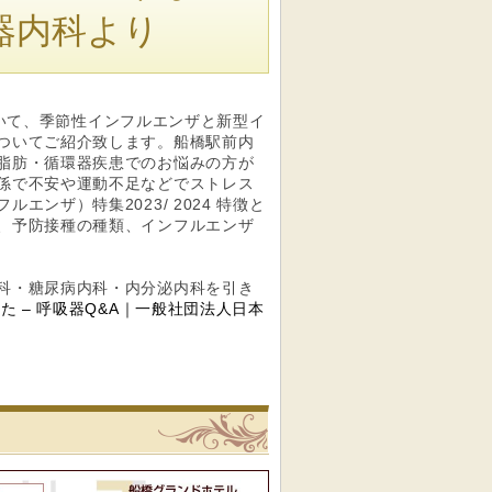
器内科より
について、季節性インフルエンザと新型イ
ついてご紹介致します。船橋駅前内
脂肪・循環器疾患でのお悩みの方が
係で不安や運動不足などでストレス
ンザ）特集2023/ 2024 特徴と
、予防接種の種類、インフルエンザ
科・糖尿病内科・内分泌内科を引き
た – 呼吸器Q&A｜一般社団法人日本
リニック
船橋駅前内科クリニックへの