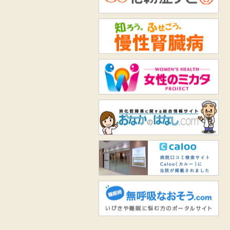
知
女
お
Ca
無