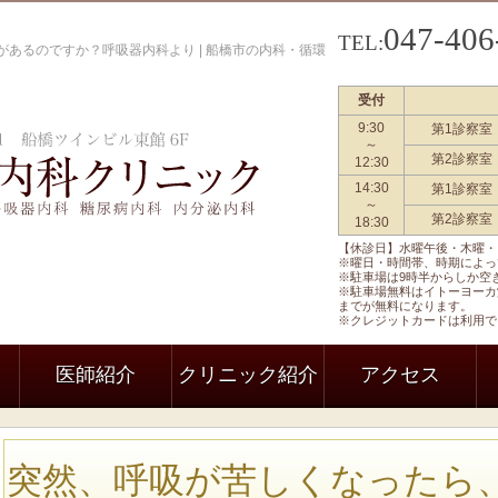
047-406
TEL:
あるのですか？呼吸器内科より | 船橋市の内科・循環
受付
9:30
第1診察室
船橋駅前内科クリニック 一般内科
～
第2診察室
12:30
14:30
第1診察室
～
第2診察室
18:30
【休診日】水曜午後・木曜・
※曜日・時間帯、時期によっ
※駐車場は9時半からしか空
※駐車場無料はイトーヨーカ
までが無料になります。
※クレジットカードは利用で
医師紹介
クリニック紹介
アクセス
突然、呼吸が苦しくなったら