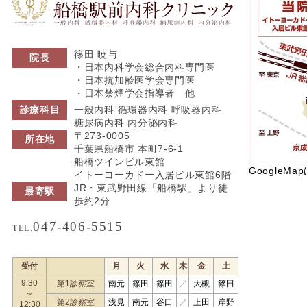
篠田 暁与
院長
・日本内科学会総合内科専門医
・日本抗加齢医学会専門医
・日本禁煙学会指導者 他
診療科目
一般内科 循環器内科 呼吸器内科
糖尿病内科 内分泌内科
〒273-0005
所在地
千葉県船橋市 本町7-6-1
船橋ツインビル東館
GoogleMa
イトーヨーカドー入居ビル東館6階
JR・東武野田線「船橋駅」より徒
最寄駅
歩約2分
047-406-5515
TEL.
受付
月
火
水
木
金
土
9:30
第1診察室
南元
篠田
篠田
／
大槻
篠田
～
第2診察室
浅見
南元
谷口
／
上田
岸野
12:30