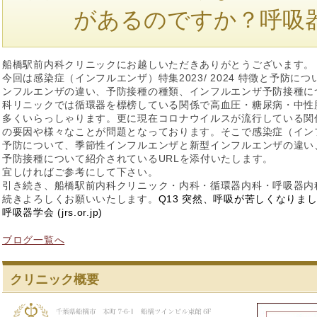
があるのですか？呼吸
船橋駅前内科クリニックにお越しいただきありがとうございます。
今回は感染症（インフルエンザ）特集2023/ 2024 特徴と予防
ンフルエンザの違い、予防接種の種類、インフルエンザ予防接種に
科リニックでは循環器を標榜している関係で高血圧・糖尿病・中性
多くいらっしゃります。更に現在コロナウイルスが流行している関
の要因や様々なことが問題となっております。そこで感染症（インフルエ
予防について、季節性インフルエンザと新型インフルエンザの違い
予防接種について紹介されているURLを添付いたします。
宜しければご参考にして下さい。
引き続き、船橋駅前内科クリニック・内科・循環器内科・呼吸器内
続きよろしくお願いいたします。
Q13 突然、呼吸が苦しくなりまし
呼吸器学会 (jrs.or.jp)
ブログ一覧へ
クリニック概要
船橋駅前内科ク