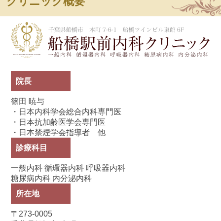
クリニック概要
船
院長
篠田 暁与
・日本内科学会総合内科専門医
・日本抗加齢医学会専門医
・日本禁煙学会指導者 他
診療科目
一般内科 循環器内科 呼吸器内科
糖尿病内科 内分泌内科
所在地
〒273-0005