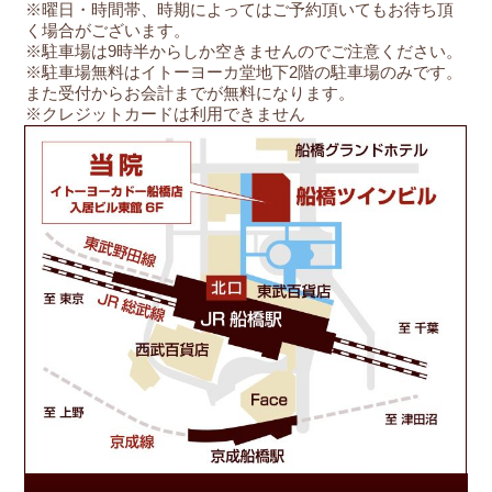
※曜日・時間帯、時期によってはご予約頂いてもお待ち頂
く場合がございます。
※駐車場は9時半からしか空きませんのでご注意ください。
※駐車場無料はイトーヨーカ堂地下2階の駐車場のみです。
また受付からお会計までが無料になります。
※クレジットカードは利用できません
船