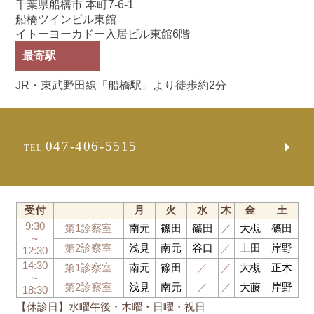
千葉県船橋市 本町7-6-1
船橋ツインビル東館
イトーヨーカドー入居ビル東館6階
最寄駅
JR・東武野田線「船橋駅」より徒歩約2分
047-406-5515
TEL.
受付
月
火
水
木
金
土
9:30
第1診察室
南元
篠田
篠田
／
大槻
篠田
～
第2診察室
浅見
南元
谷口
／
上田
岸野
12:30
14:30
第1診察室
南元
篠田
／
／
大槻
正木
～
第2診察室
浅見
南元
／
／
大藤
岸野
18:30
【休診日】水曜午後・木曜・日曜・祝日