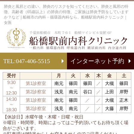
肺炎と風邪との違い、肺炎のリスクを知ってください。肺炎と風邪の特
徴、高齢者（65歳以上）の肺炎の特徴、ご家族は肺炎予防をしています
か？など | 船橋市の内科・循環器内科なら、船橋駅前内科クリニック｜
女医
船
TEL:
047-406-5515
インターネット予約
受付
月
火
水
木
金
土
9:30
第1診察室
南元
篠田
篠田
／
大槻
篠田
～
第2診察室
浅見
南元
谷口
／
上田
岸野
12:30
14:30
第1診察室
南元
篠田
／
／
大槻
正木
～
第2診察室
浅見
南元
／
／
大藤
岸野
18:30
【休診日】水曜午後・木曜・日曜・祝日
※曜日・時間帯、時期によってはご予約頂いてもお待ち頂く場
合がございます。
※駐車場は9時半からしか空きませんのでご注意ください。