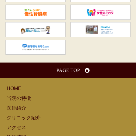
知ろう、ふせごう。慢性腎臓
女
おなかのはなし.com
C
無呼吸なおそう.com：船橋駅
PAGE TOP
HOME
当院の特徴
医師紹介
クリニック紹介
アクセス