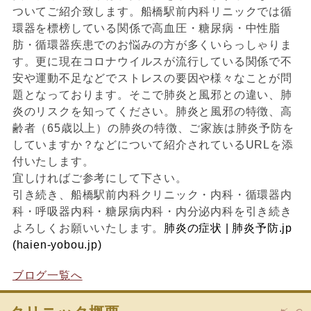
ついてご紹介致します。船橋駅前内科リニックでは循
環器を標榜している関係で高血圧・糖尿病・中性脂
肪・循環器疾患でのお悩みの方が多くいらっしゃりま
す。更に現在コロナウイルスが流行している関係で不
安や運動不足などでストレスの要因や様々なことが問
題となっております。そこで肺炎と風邪との違い、肺
炎のリスクを知ってください。肺炎と風邪の特徴、高
齢者（65歳以上）の肺炎の特徴、ご家族は肺炎予防を
していますか？などについて紹介されているURLを添
付いたします。
宜しければご参考にして下さい。
引き続き、船橋駅前内科クリニック・内科・循環器内
科・呼吸器内科・糖尿病内科・内分泌内科を引き続き
よろしくお願いいたします。
肺炎の症状 | 肺炎予防.jp
(haien-yobou.jp)
ブログ一覧へ