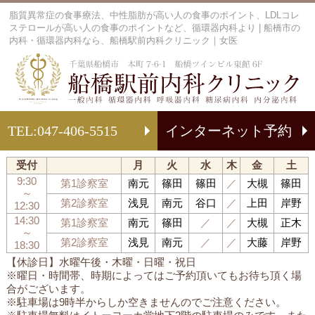
脂質異常症の食事療法、中性脂肪が高い人の食事のポイント、LDLコレ
ステロールが高い人の食事のポイントなど、循環器内科より | 船橋市の
内科・循環器内科なら、船橋駅前内科クリニック｜女医
船
TEL:
047-406-5515
インターネット予約
受付
月
火
水
木
金
土
9:30
第1診察室
南元
篠田
篠田
／
大槻
篠田
～
第2診察室
浅見
南元
谷口
／
上田
岸野
12:30
14:30
第1診察室
南元
篠田
／
／
大槻
正木
～
第2診察室
浅見
南元
／
／
大藤
岸野
18:30
【休診日】水曜午後・木曜・日曜・祝日
※曜日・時間帯、時期によってはご予約頂いてもお待ち頂く場
合がございます。
※駐車場は9時半からしか空きませんのでご注意ください。