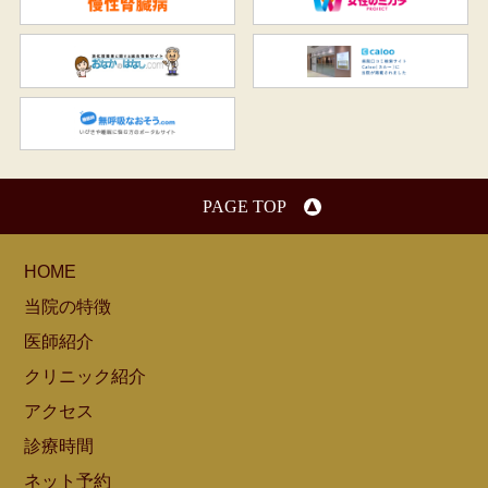
おなかのはなし.com
C
無呼吸なおそう.com：船橋駅
PAGE TOP
HOME
当院の特徴
医師紹介
クリニック紹介
アクセス
診療時間
ネット予約