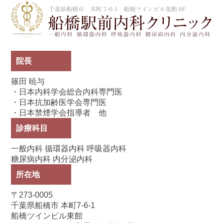
船
院長
篠田 暁与
・日本内科学会総合内科専門医
・日本抗加齢医学会専門医
・日本禁煙学会指導者 他
診療科目
一般内科 循環器内科 呼吸器内科
糖尿病内科 内分泌内科
所在地
〒273-0005
千葉県船橋市 本町7-6-1
船橋ツインビル東館