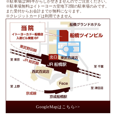
※駐車場は9時半からしか空きませんのでご注意ください。
※駐車場無料はイトーヨーカ堂地下2階の駐車場のみです。
また受付からお会計までが無料になります。
※クレジットカードは利用できません
船
GoogleMapはこちら>>