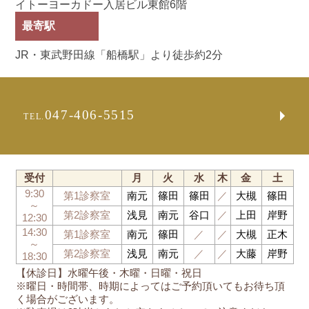
イトーヨーカドー入居ビル東館6階
最寄駅
JR・東武野田線「船橋駅」より徒歩約2分
047-406-5515
TEL.
受付
月
火
水
木
金
土
9:30
第1診察室
南元
篠田
篠田
／
大槻
篠田
～
第2診察室
浅見
南元
谷口
／
上田
岸野
12:30
14:30
第1診察室
南元
篠田
／
／
大槻
正木
～
第2診察室
浅見
南元
／
／
大藤
岸野
18:30
【休診日】水曜午後・木曜・日曜・祝日
※曜日・時間帯、時期によってはご予約頂いてもお待ち頂
く場合がございます。