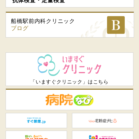
抗体検査・定量検査
船橋駅前内科
クリニック
ブログ
「いますぐクリニック」はこちら
病
すぐ禁煙.jp
花
知ろう、ふせごう。慢性腎臓
女