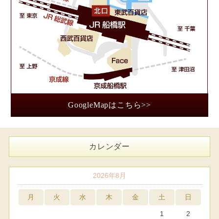
GoogleMapはこちら>>
カレンダー
2026年8月
月
火
水
木
金
土
日
1
2