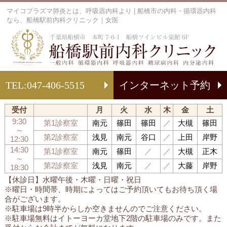
マイコプラズマ肺炎とは、呼吸器内科より | 船橋市の内科・循環器内科
なら、船橋駅前内科クリニック｜女医
船
TEL:
047-406-5515
インターネット予約
受付
月
火
水
木
金
土
9:30
第1診察室
南元
篠田
篠田
／
大槻
篠田
～
第2診察室
浅見
南元
谷口
／
上田
岸野
12:30
14:30
第1診察室
南元
篠田
／
／
大槻
正木
～
第2診察室
浅見
南元
／
／
大藤
岸野
18:30
【休診日】水曜午後・木曜・日曜・祝日
※曜日・時間帯、時期によってはご予約頂いてもお待ち頂く場
合がございます。
※駐車場は9時半からしか空きませんのでご注意ください。
※駐車場無料はイトーヨーカ堂地下2階の駐車場のみです。また