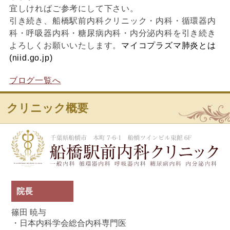
宜しければご参考にして下さい。
引き続き、船橋駅前内科クリニック・内科・循環器内
科・呼吸器内科・糖尿病内科・内分泌内科を引き続き
よろしくお願いいたします。
マイコプラズマ肺炎とは
(niid.go.jp)
ブログ一覧へ
クリニック概要
船
院長
篠田 暁与
・日本内科学会総合内科専門医