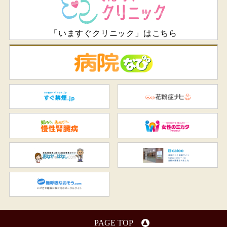
「いますぐクリニック」はこちら
病
すぐ禁煙.jp
花
知ろう、ふせごう。慢性腎臓
女
おなかのはなし.com
C
無呼吸なおそう.com：船橋駅
PAGE TOP