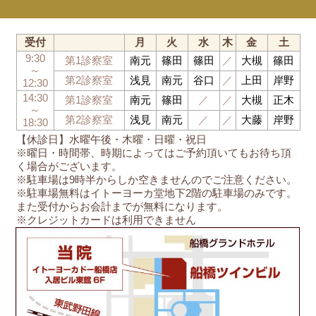
受付
月
火
水
木
金
土
9:30
第1診察室
南元
篠田
篠田
／
大槻
篠田
～
第2診察室
浅見
南元
谷口
／
上田
岸野
12:30
14:30
第1診察室
南元
篠田
／
／
大槻
正木
～
第2診察室
浅見
南元
／
／
大藤
岸野
18:30
【休診日】水曜午後・木曜・日曜・祝日
※曜日・時間帯、時期によってはご予約頂いてもお待ち頂
く場合がございます。
※駐車場は9時半からしか空きませんのでご注意ください。
※駐車場無料はイトーヨーカ堂地下2階の駐車場のみです。
また受付からお会計までが無料になります。
※クレジットカードは利用できません
船