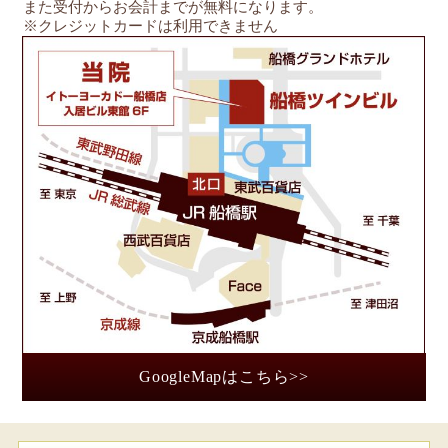
また受付からお会計までが無料になります。
※クレジットカードは利用できません
船
GoogleMapはこちら>>