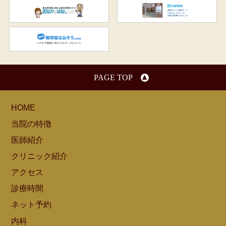
おなかのはなし.com
C
無呼吸なおそう.com：船橋駅
PAGE TOP
HOME
当院の特徴
医師紹介
クリニック紹介
アクセス
診療時間
ネット予約
内科