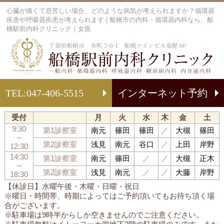
心臓が痛くて息苦しい場合、どのような病気が考えられますか？循環器
疾患や呼吸器疾患が考えられます | 船橋市の内科・循環器内科なら、船
橋駅前内科クリニック｜女医
船
TEL:
047-406-5515
インターネット予約
受付
月
火
水
木
金
土
9:30
第1診察室
南元
篠田
篠田
／
大槻
篠田
～
第2診察室
浅見
南元
谷口
／
上田
岸野
12:30
14:30
第1診察室
南元
篠田
／
／
大槻
正木
～
第2診察室
浅見
南元
／
／
大藤
岸野
18:30
【休診日】水曜午後・木曜・日曜・祝日
※曜日・時間帯、時期によってはご予約頂いてもお待ち頂く場
合がございます。
※駐車場は9時半からしか空きませんのでご注意ください。