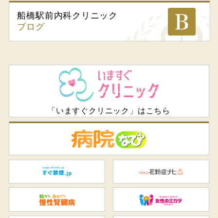
船橋駅前内科
クリニック
ブログ
「いますぐクリニック」はこちら
病
すぐ禁煙.jp
花
知ろう、ふせごう。慢性腎臓
女