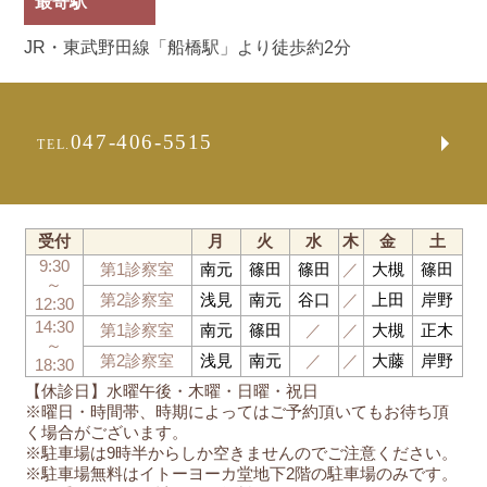
最寄駅
JR・東武野田線「船橋駅」より徒歩約2分
047-406-5515
TEL.
受付
月
火
水
木
金
土
9:30
第1診察室
南元
篠田
篠田
／
大槻
篠田
～
第2診察室
浅見
南元
谷口
／
上田
岸野
12:30
14:30
第1診察室
南元
篠田
／
／
大槻
正木
～
第2診察室
浅見
南元
／
／
大藤
岸野
18:30
【休診日】水曜午後・木曜・日曜・祝日
※曜日・時間帯、時期によってはご予約頂いてもお待ち頂
く場合がございます。
※駐車場は9時半からしか空きませんのでご注意ください。
※駐車場無料はイトーヨーカ堂地下2階の駐車場のみです。