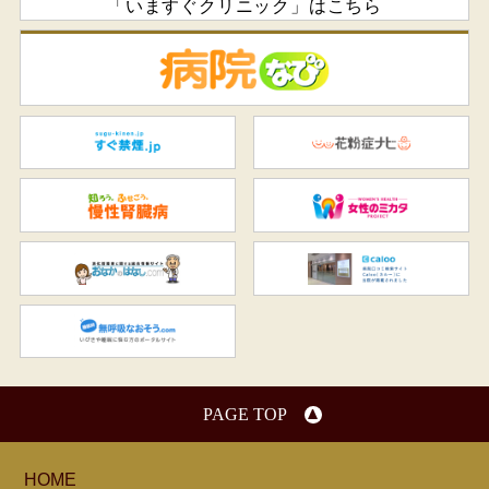
「いますぐクリニック」はこちら
病
すぐ禁煙.jp
花
知ろう、ふせごう。慢性腎臓
女
おなかのはなし.com
C
無呼吸なおそう.com：船橋駅
PAGE TOP
HOME