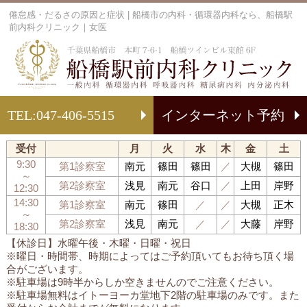
倦怠感・だるさの原因と症状 | 船橋市の内科・循環器内科なら、船橋駅
前内科クリニック｜女医
船
TEL:
047-406-5515
インターネット予約
受付
月
火
水
木
金
土
9:30
第1診察室
南元
篠田
篠田
／
大槻
篠田
～
第2診察室
浅見
南元
谷口
／
上田
岸野
12:30
14:30
第1診察室
南元
篠田
／
／
大槻
正木
～
第2診察室
浅見
南元
／
／
大藤
岸野
18:30
【休診日】水曜午後・木曜・日曜・祝日
※曜日・時間帯、時期によってはご予約頂いてもお待ち頂く場
合がございます。
※駐車場は9時半からしか空きませんのでご注意ください。
※駐車場無料はイトーヨーカ堂地下2階の駐車場のみです。また