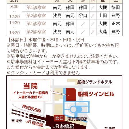
受付
月
火
水
木
金
土
9:30
第1診察室
南元
篠田
篠田
／
大槻
篠田
～
第2診察室
浅見
南元
谷口
／
上田
岸野
12:30
14:30
第1診察室
南元
篠田
／
／
大槻
正木
～
第2診察室
浅見
南元
／
／
大藤
岸野
18:30
【休診日】水曜午後・木曜・日曜・祝日
※曜日・時間帯、時期によってはご予約頂いてもお待ち頂
く場合がございます。
※駐車場は9時半からしか空きませんのでご注意ください。
※駐車場無料はイトーヨーカ堂地下2階の駐車場のみです。
また受付からお会計までが無料になります。
※クレジットカードは利用できません
船