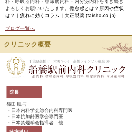
科・呼吸器内科・糖尿病内科・内分泌内科を引き続き
よろしくお願いいたします。
倦怠感とは？原因や症状
は？｜疲れに効くコラム｜大正製薬 (taisho.co.jp)
ブログ一覧へ
クリニック概要
船
院長
篠田 暁与
・日本内科学会総合内科専門医
・日本抗加齢医学会専門医
・日本禁煙学会指導者 他
診療科目