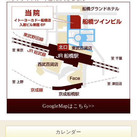
船
GoogleMapはこちら>>
カレンダー