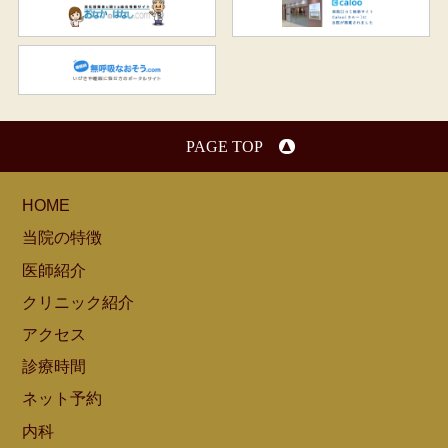
おなかのはなし.com
C
無呼吸なおそう.com：船橋駅
PAGE TOP
HOME
当院の特徴
医師紹介
クリニック紹介
アクセス
診療時間
ネット予約
内科