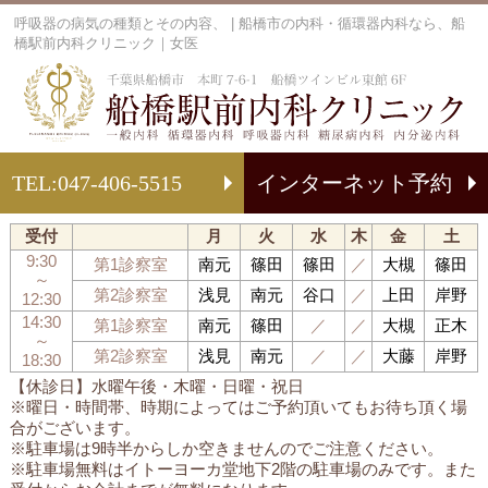
呼吸器の病気の種類とその内容、 | 船橋市の内科・循環器内科なら、船
橋駅前内科クリニック｜女医
船
TEL:
047-406-5515
インターネット予約
受付
月
火
水
木
金
土
9:30
第1診察室
南元
篠田
篠田
／
大槻
篠田
～
第2診察室
浅見
南元
谷口
／
上田
岸野
12:30
14:30
第1診察室
南元
篠田
／
／
大槻
正木
～
第2診察室
浅見
南元
／
／
大藤
岸野
18:30
【休診日】水曜午後・木曜・日曜・祝日
※曜日・時間帯、時期によってはご予約頂いてもお待ち頂く場
合がございます。
※駐車場は9時半からしか空きませんのでご注意ください。
※駐車場無料はイトーヨーカ堂地下2階の駐車場のみです。また