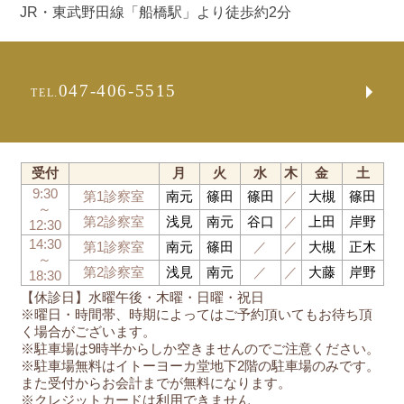
JR・東武野田線「船橋駅」より徒歩約2分
047-406-5515
TEL.
受付
月
火
水
木
金
土
9:30
第1診察室
南元
篠田
篠田
／
大槻
篠田
～
第2診察室
浅見
南元
谷口
／
上田
岸野
12:30
14:30
第1診察室
南元
篠田
／
／
大槻
正木
～
第2診察室
浅見
南元
／
／
大藤
岸野
18:30
【休診日】水曜午後・木曜・日曜・祝日
※曜日・時間帯、時期によってはご予約頂いてもお待ち頂
く場合がございます。
※駐車場は9時半からしか空きませんのでご注意ください。
※駐車場無料はイトーヨーカ堂地下2階の駐車場のみです。
また受付からお会計までが無料になります。
※クレジットカードは利用できません