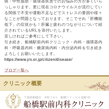
病・中性脂肪・循環器疾患でのお悩みの方が多くいら
っしゃります。更に現在コロナウイルスが流行してい
る関係で不安や運動不足などでストレスの要因や様々
なことが問題となっております。そこでそれ「肝機能
低下」の症状かも！肝臓と疲れのつながりについて紹
介されているURLを添付いたします。
宜しければご参考にして下さい。
引き続き、船橋駅前内科クリニック・内科・循環器内
科・呼吸器内科・糖尿病内科・内分泌内科を引き続き
よろしくお願いいたします。
https://www.jrs.or.jp/citizen/disease/
ブログ一覧へ
クリニック概要
船