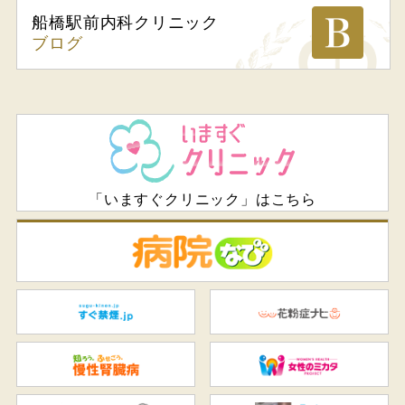
船橋駅前内科
クリニック
ブログ
「いますぐクリニック」はこちら
病
すぐ禁煙.jp
花
知ろう、ふせごう。慢性腎臓
女