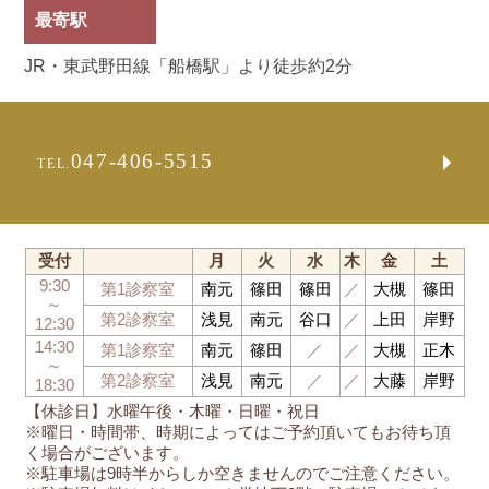
最寄駅
JR・東武野田線「船橋駅」より徒歩約2分
047-406-5515
TEL.
受付
月
火
水
木
金
土
9:30
第1診察室
南元
篠田
篠田
／
大槻
篠田
～
第2診察室
浅見
南元
谷口
／
上田
岸野
12:30
14:30
第1診察室
南元
篠田
／
／
大槻
正木
～
第2診察室
浅見
南元
／
／
大藤
岸野
18:30
【休診日】水曜午後・木曜・日曜・祝日
※曜日・時間帯、時期によってはご予約頂いてもお待ち頂
く場合がございます。
※駐車場は9時半からしか空きませんのでご注意ください。