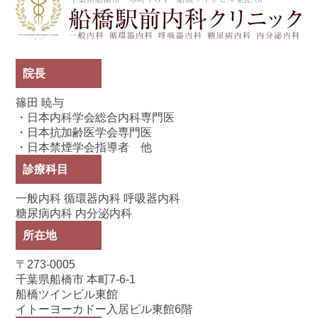
院長
篠田 暁与
・日本内科学会総合内科専門医
・日本抗加齢医学会専門医
・日本禁煙学会指導者 他
診療科目
一般内科 循環器内科 呼吸器内科
糖尿病内科 内分泌内科
所在地
〒273-0005
千葉県船橋市 本町7-6-1
船橋ツインビル東館
イトーヨーカドー入居ビル東館6階