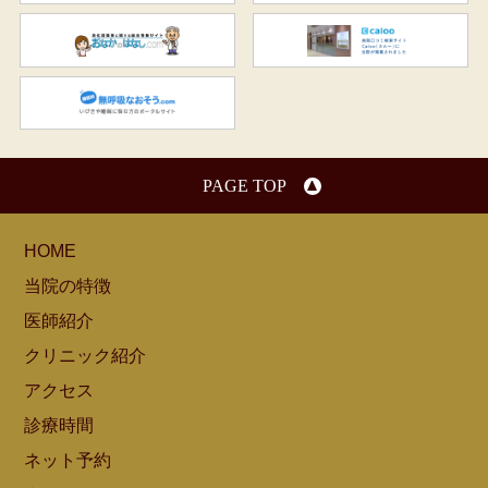
おなかのはなし.com
C
無呼吸なおそう.com：船橋駅
PAGE TOP
HOME
当院の特徴
医師紹介
クリニック紹介
アクセス
診療時間
ネット予約