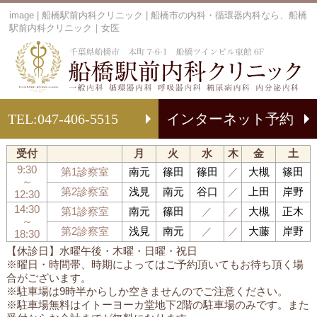
image | 船橋駅前内科クリニック | 船橋市の内科・循環器内科なら、船橋
駅前内科クリニック｜女医
船
TEL:
047-406-5515
インターネット予約
受付
月
火
水
木
金
土
9:30
第1診察室
南元
篠田
篠田
／
大槻
篠田
～
第2診察室
浅見
南元
谷口
／
上田
岸野
12:30
14:30
第1診察室
南元
篠田
／
／
大槻
正木
～
第2診察室
浅見
南元
／
／
大藤
岸野
18:30
【休診日】水曜午後・木曜・日曜・祝日
※曜日・時間帯、時期によってはご予約頂いてもお待ち頂く場
合がございます。
※駐車場は9時半からしか空きませんのでご注意ください。
※駐車場無料はイトーヨーカ堂地下2階の駐車場のみです。また