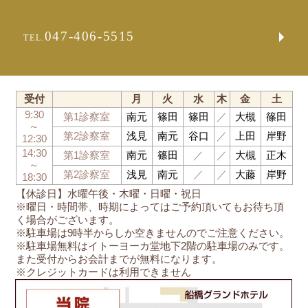
047-406-5515
TEL.
受付
月
火
水
木
金
土
9:30
第1診察室
南元
篠田
篠田
／
大槻
篠田
～
第2診察室
浅見
南元
谷口
／
上田
岸野
12:30
14:30
第1診察室
南元
篠田
／
／
大槻
正木
～
第2診察室
浅見
南元
／
／
大藤
岸野
18:30
【休診日】水曜午後・木曜・日曜・祝日
※曜日・時間帯、時期によってはご予約頂いてもお待ち頂
く場合がございます。
※駐車場は9時半からしか空きませんのでご注意ください。
※駐車場無料はイトーヨーカ堂地下2階の駐車場のみです。
また受付からお会計までが無料になります。
※クレジットカードは利用できません
船