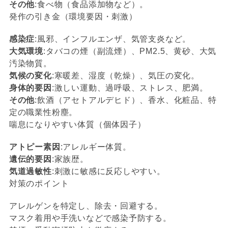
その他
:食べ物（食品添加物など）。
発作の引き金（環境要因・刺激）
感染症
:風邪、インフルエンザ、気管支炎など。
大気環境
:タバコの煙（副流煙）、PM2.5、黄砂、大気
汚染物質。
気候の変化
:寒暖差、湿度（乾燥）、気圧の変化。
身体的要因
:激しい運動、過呼吸、ストレス、肥満。
その他
:飲酒（アセトアルデヒド）、香水、化粧品、特
定の職業性粉塵。
喘息になりやすい体質（個体因子）
アトピー素因
:アレルギー体質。
遺伝的要因
:家族歴。
気道過敏性
:刺激に敏感に反応しやすい。
対策のポイント
アレルゲンを特定し、除去・回避する。
マスク着用や手洗いなどで感染予防する。