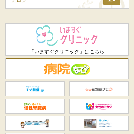
ブログ
「いますぐクリニック」はこちら
病
すぐ禁煙.jp
花
知ろう、ふせごう。慢性腎臓
女
おなかのはなし.com
C