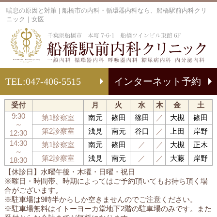
喘息の原因と対策 | 船橋市の内科・循環器内科なら、船橋駅前内科クリ
ニック｜女医
船
TEL:
047-406-5515
インターネット予約
受付
月
火
水
木
金
土
9:30
第1診察室
南元
篠田
篠田
／
大槻
篠田
～
第2診察室
浅見
南元
谷口
／
上田
岸野
12:30
14:30
第1診察室
南元
篠田
／
／
大槻
正木
～
第2診察室
浅見
南元
／
／
大藤
岸野
18:30
【休診日】水曜午後・木曜・日曜・祝日
※曜日・時間帯、時期によってはご予約頂いてもお待ち頂く場
合がございます。
※駐車場は9時半からしか空きませんのでご注意ください。
※駐車場無料はイトーヨーカ堂地下2階の駐車場のみです。また