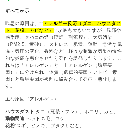
すべて表示
喘息の原因は、**
アレルギー反応（ダニ、ハウスダス
ト、花粉、カビなど）
**が最も大きいですが、風邪や
感染症、タバコの煙（喫煙・副流煙）、大気汚染
（PM2.5、黄砂）、ストレス、肥満、運動、急激な気
温・気圧の変化、香料など、様々な刺激が気道の慢性
的な炎症を悪化させたり発作を誘発したりします。こ
れらは「アレルゲン」と「非アレルゲン（環境要
因）」に分けられ、体質（遺伝的要因・アトピー素
因）と環境要因が複雑に絡み合って発症・悪化しま
す。
主な原因（アレルゲン）
ハウスダスト
:ダニ（死骸・フン）、ホコリ、カビ。
動物関連
:ペットの毛、フケ。
花粉
:スギ、ヒノキ、ブタクサなど。