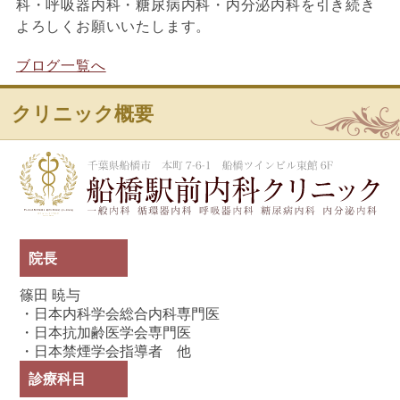
科・呼吸器内科・糖尿病内科・内分泌内科を引き続き
よろしくお願いいたします。
ブログ一覧へ
クリニック概要
船
院長
篠田 暁与
・日本内科学会総合内科専門医
・日本抗加齢医学会専門医
・日本禁煙学会指導者 他
診療科目