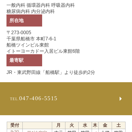
一般内科 循環器内科 呼吸器内科
糖尿病内科 内分泌内科
所在地
〒273-0005
千葉県船橋市 本町7-6-1
船橋ツインビル東館
イトーヨーカドー入居ビル東館6階
最寄駅
JR・東武野田線「船橋駅」より徒歩約2分
047-406-5515
TEL.
受付
月
火
水
木
金
土
9:30