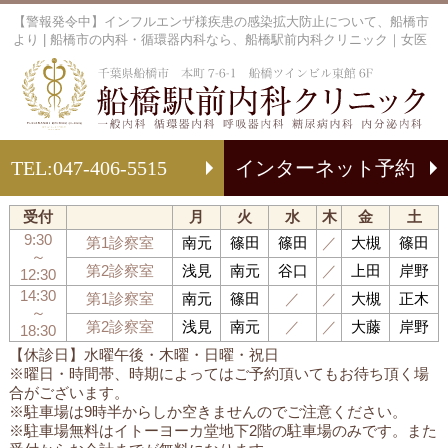
【警報発令中】インフルエンザ様疾患の感染拡大防止について、船橋市
より | 船橋市の内科・循環器内科なら、船橋駅前内科クリニック｜女医
船
TEL:
047-406-5515
インターネット予約
受付
月
火
水
木
金
土
9:30
第1診察室
南元
篠田
篠田
／
大槻
篠田
～
第2診察室
浅見
南元
谷口
／
上田
岸野
12:30
14:30
第1診察室
南元
篠田
／
／
大槻
正木
～
第2診察室
浅見
南元
／
／
大藤
岸野
18:30
【休診日】水曜午後・木曜・日曜・祝日
※曜日・時間帯、時期によってはご予約頂いてもお待ち頂く場
合がございます。
※駐車場は9時半からしか空きませんのでご注意ください。
※駐車場無料はイトーヨーカ堂地下2階の駐車場のみです。また