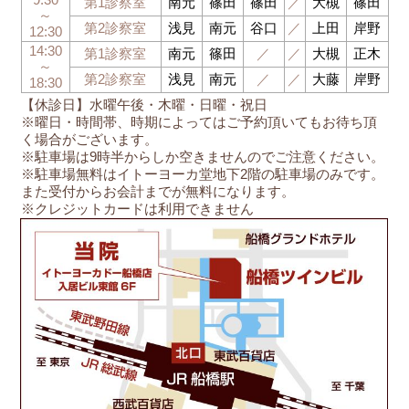
第1診察室
南元
篠田
篠田
／
大槻
篠田
～
第2診察室
浅見
南元
谷口
／
上田
岸野
12:30
14:30
第1診察室
南元
篠田
／
／
大槻
正木
～
第2診察室
浅見
南元
／
／
大藤
岸野
18:30
【休診日】水曜午後・木曜・日曜・祝日
※曜日・時間帯、時期によってはご予約頂いてもお待ち頂
く場合がございます。
※駐車場は9時半からしか空きませんのでご注意ください。
※駐車場無料はイトーヨーカ堂地下2階の駐車場のみです。
また受付からお会計までが無料になります。
※クレジットカードは利用できません
船