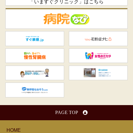
「いますぐクリニック」はこちら
病
すぐ禁煙.jp
花
知ろう、ふせごう。慢性腎臓
女
おなかのはなし.com
C
無呼吸なおそう.com：船橋駅
PAGE TOP
HOME