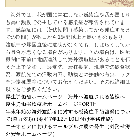
海外では、我が国に常在しない感染症や我が国より
も高い頻度で発生している感染症が報告されていま
す。感染症には、潜伏期間（感染してから発症するま
での期間）が数日から1週間以上と長いものもあり、
渡航中や帰国直後に症状がなくても、しばらくしてか
ら具合が悪くなる場合があります。その場合は、医療
機関に事前に電話連絡して海外渡航歴があることを伝
えた上で受診し、渡航先、滞在期間、現地での飲食状
況、渡航先での活動内容、動物との接触の有無、ワク
チン接種歴等についてお伝えください。その他詳細は
以下をご参照ください。
厚生労働省ホームページ 海外へ渡航される皆様へ
厚生労働省検疫所ホームページFORTH
年末年始の海外渡航者に対する感染症予防啓発につい
て(協力依頼) (令和7年12月10日付け事務連絡)
エチオピアにおけるマールブルグ病の発生（外務省海
外安全ホームページ）