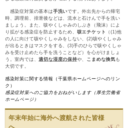
感染症対策の基本は
手洗い
です。外出先からの帰宅
時、調理前、排泄後などは、流水と石けんで手を洗い
ましょう。また、咳やくしゃみのしぶき（飛沫）によ
り拡がる感染症を防止するため、
咳エチケット
（(1)他
の人に向けて咳やくしゃみをしない、(2)咳やくしゃみ
が出るときはマスクをする、(3)手のひらで咳やくしゃ
みを受け止めたら手を洗うことなど）を心がけましょ
う。室内では、
適切な湿度の保持
や、
こまめな換気
も
大切です。
感染対策に関する情報（千葉県ホームページへのリン
ク）
感染症対策へのご協力をおねがいします（厚生労働省
ホームページ）
年末年始に海外へ渡航された皆様
へ