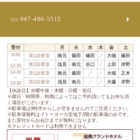
047-406-5515
TEL.
受付
月
火
水
木
金
土
9:30
第1診察室
南元
篠田
篠田
／
大槻
篠田
～
第2診察室
浅見
南元
谷口
／
上田
岸野
12:30
14:30
第1診察室
南元
篠田
／
／
大槻
正木
～
第2診察室
浅見
南元
／
／
大藤
岸野
18:30
【休診日】水曜午後・木曜・日曜・祝日
※曜日・時間帯、時期によってはご予約頂いてもお待ち頂
く場合がございます。
※駐車場は9時半からしか空きませんのでご注意ください。
※駐車場無料はイトーヨーカ堂地下2階の駐車場のみです。
また受付からお会計までが無料になります。
※クレジットカードは利用できません
船