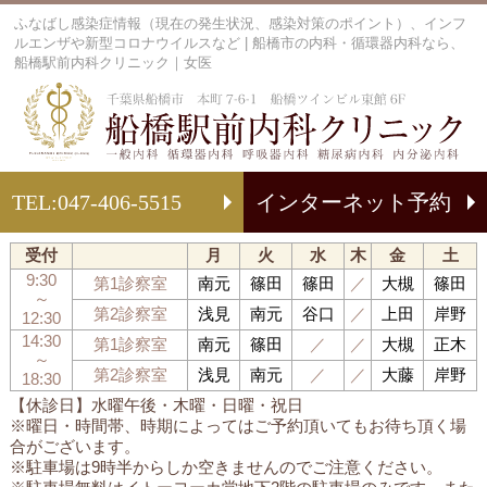
ふなばし感染症情報（現在の発生状況、感染対策のポイント）、インフ
ルエンザや新型コロナウイルスなど | 船橋市の内科・循環器内科なら、
船橋駅前内科クリニック｜女医
船
TEL:
047-406-5515
インターネット予約
受付
月
火
水
木
金
土
9:30
第1診察室
南元
篠田
篠田
／
大槻
篠田
～
第2診察室
浅見
南元
谷口
／
上田
岸野
12:30
14:30
第1診察室
南元
篠田
／
／
大槻
正木
～
第2診察室
浅見
南元
／
／
大藤
岸野
18:30
【休診日】水曜午後・木曜・日曜・祝日
※曜日・時間帯、時期によってはご予約頂いてもお待ち頂く場
合がございます。
※駐車場は9時半からしか空きませんのでご注意ください。