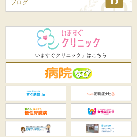
ブログ
「いますぐクリニック」はこちら
病
すぐ禁煙.jp
花
知ろう、ふせごう。慢性腎臓
女
おなかのはなし.com
C