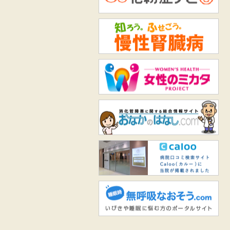
知
女
お
Ca
無