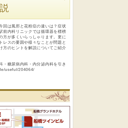
説
今回は風邪と花粉症の違いは？症状
駅前内科リニックでは循環器を標榜
の方が多くいらっしゃります。更に
トレスの要因や様々なことが問題と
け方のヒントを解説についてご紹介
科・糖尿病内科・内分泌内科を引き
/useful/204064/
リニック
船橋駅前内科クリニックへの