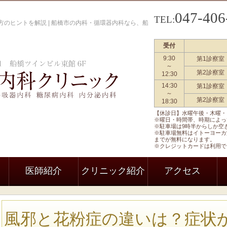
047-406
TEL:
のヒントを解説 | 船橋市の内科・循環器内科なら、船
受付
9:30
第1診察室
船橋駅前内科クリニック 一般内科
～
第2診察室
12:30
14:30
第1診察室
～
第2診察室
18:30
【休診日】水曜午後・木曜・
※曜日・時間帯、時期によっ
※駐車場は9時半からしか空
※駐車場無料はイトーヨーカ
までが無料になります。
※クレジットカードは利用で
医師紹介
クリニック紹介
アクセス
風邪と花粉症の違いは？症状