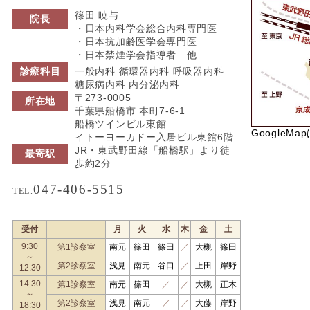
篠田 暁与
院長
・日本内科学会総合内科専門医
・日本抗加齢医学会専門医
・日本禁煙学会指導者 他
診療科目
一般内科 循環器内科 呼吸器内科
糖尿病内科 内分泌内科
〒273-0005
所在地
千葉県船橋市 本町7-6-1
船橋ツインビル東館
GoogleMa
イトーヨーカドー入居ビル東館6階
JR・東武野田線「船橋駅」より徒
最寄駅
歩約2分
047-406-5515
TEL.
受付
月
火
水
木
金
土
9:30
第1診察室
南元
篠田
篠田
／
大槻
篠田
～
第2診察室
浅見
南元
谷口
／
上田
岸野
12:30
14:30
第1診察室
南元
篠田
／
／
大槻
正木
～
第2診察室
浅見
南元
／
／
大藤
岸野
18:30