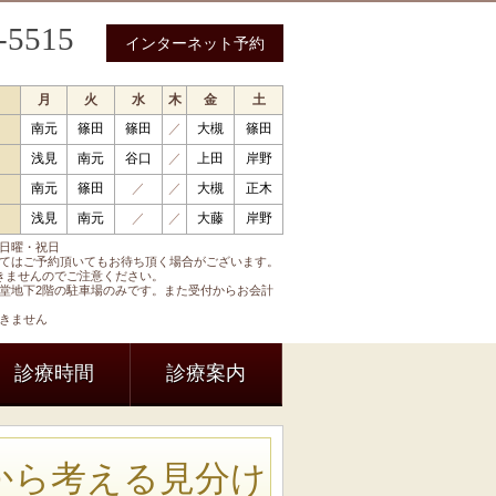
-5515
インターネット予約
月
火
水
木
金
土
南元
篠田
篠田
／
大槻
篠田
 循環器内科 呼吸器内科 糖尿病内科 内分泌内科
浅見
南元
谷口
／
上田
岸野
南元
篠田
／
／
大槻
正木
浅見
南元
／
／
大藤
岸野
日曜・祝日
てはご予約頂いてもお待ち頂く場合がございます。
きませんのでご注意ください。
堂地下2階の駐車場のみです。また受付からお会計
きません
診療時間
診療案内
から考える見分け