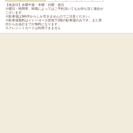
【休診日】水曜午後・木曜・日曜・祝日
※曜日・時間帯、時期によってはご予約頂いてもお待ち頂く場合が
ございます。
※駐車場は9時半からしか空きませんのでご注意ください。
※駐車場無料はイトーヨーカ堂地下2階の駐車場のみです。また受
付からお会計までが無料になります。
※クレジットカードは利用できません