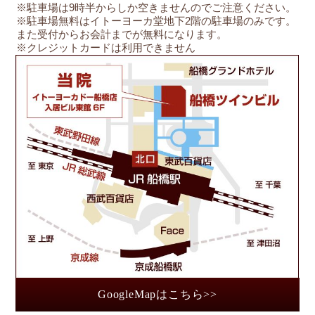
※駐車場は9時半からしか空きませんのでご注意ください。
※駐車場無料はイトーヨーカ堂地下2階の駐車場のみです。
また受付からお会計までが無料になります。
※クレジットカードは利用できません
船
GoogleMapはこちら>>