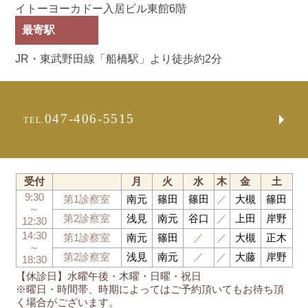
イトーヨーカドー入居ビル東館6階
最寄駅
JR・東武野田線「船橋駅」より徒歩約2分
047-406-5515
TEL.
受付
月
火
水
木
金
土
9:30
第1診察室
南元
篠田
篠田
／
大槻
篠田
～
第2診察室
浅見
南元
谷口
／
上田
岸野
12:30
14:30
第1診察室
南元
篠田
／
／
大槻
正木
～
第2診察室
浅見
南元
／
／
大藤
岸野
18:30
【休診日】水曜午後・木曜・日曜・祝日
※曜日・時間帯、時期によってはご予約頂いてもお待ち頂
く場合がございます。