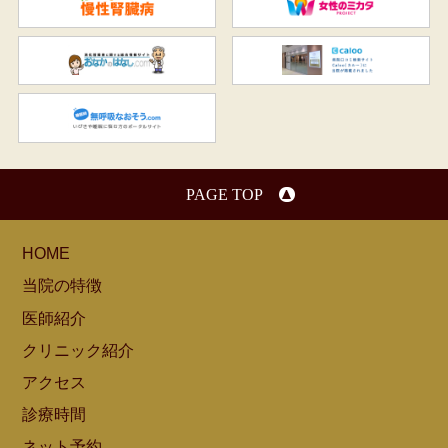
知ろう、ふせごう。慢性腎臓
女
おなかのはなし.com
C
無呼吸なおそう.com：船橋駅
PAGE TOP
HOME
当院の特徴
医師紹介
クリニック紹介
アクセス
診療時間
ネット予約