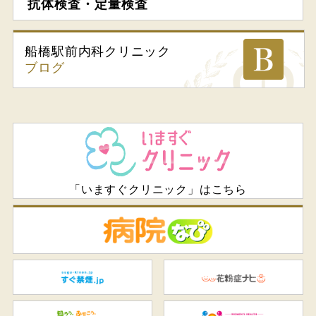
抗体検査・定量検査
船橋駅前内科
クリニック
ブログ
「いますぐクリニック」はこちら
病
すぐ禁煙.jp
花