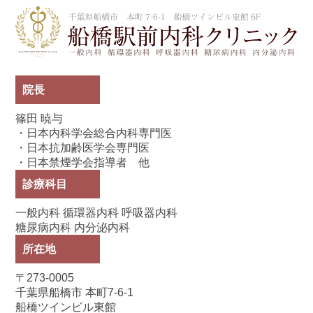
船
院長
篠田 暁与
・日本内科学会総合内科専門医
・日本抗加齢医学会専門医
・日本禁煙学会指導者 他
診療科目
一般内科 循環器内科 呼吸器内科
糖尿病内科 内分泌内科
所在地
〒273-0005
千葉県船橋市 本町7-6-1
船橋ツインビル東館