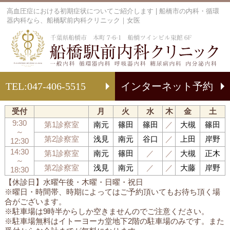
高血圧症における初期症状についてご紹介します | 船橋市の内科・循環
器内科なら、船橋駅前内科クリニック｜女医
船
TEL:
047-406-5515
インターネット予約
受付
月
火
水
木
金
土
9:30
第1診察室
南元
篠田
篠田
／
大槻
篠田
～
第2診察室
浅見
南元
谷口
／
上田
岸野
12:30
14:30
第1診察室
南元
篠田
／
／
大槻
正木
～
第2診察室
浅見
南元
／
／
大藤
岸野
18:30
【休診日】水曜午後・木曜・日曜・祝日
※曜日・時間帯、時期によってはご予約頂いてもお待ち頂く場
合がございます。
※駐車場は9時半からしか空きませんのでご注意ください。
※駐車場無料はイトーヨーカ堂地下2階の駐車場のみです。また