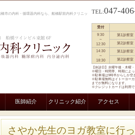
047-406
TEL:
| 船橋市の内科・循環器内科なら、船橋駅前内科クリニッ
受付
9:30
第1診察室
船橋駅前内科クリニック 一般内科
～
第2診察室
12:30
14:30
第1診察室
～
第2診察室
18:30
【休診日】水曜午後・木曜・
※曜日・時間帯、時期によっ
※駐車場は9時半からしか空
※駐車場無料はイトーヨーカ
までが無料になります。
※クレジットカードは利用で
医師紹介
クリニック紹介
アクセス
さやか先生のヨガ教室に行って