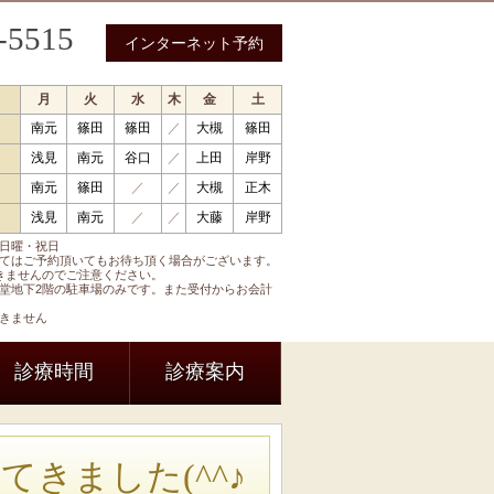
-5515
インターネット予約
月
火
水
木
金
土
南元
篠田
篠田
／
大槻
篠田
 循環器内科 呼吸器内科 糖尿病内科 内分泌内科
浅見
南元
谷口
／
上田
岸野
南元
篠田
／
／
大槻
正木
浅見
南元
／
／
大藤
岸野
日曜・祝日
てはご予約頂いてもお待ち頂く場合がございます。
きませんのでご注意ください。
堂地下2階の駐車場のみです。また受付からお会計
きません
診療時間
診療案内
きました(^^♪