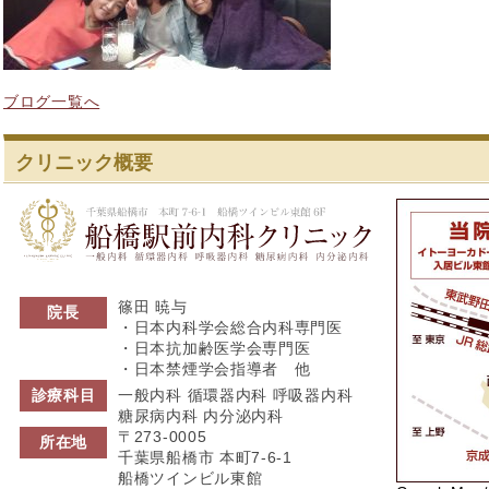
ブログ一覧へ
クリニック概要
船橋駅前内科ク
篠田 暁与
院長
・日本内科学会総合内科専門医
・日本抗加齢医学会専門医
・日本禁煙学会指導者 他
診療科目
一般内科 循環器内科 呼吸器内科
糖尿病内科 内分泌内科
〒273-0005
所在地
千葉県船橋市 本町7-6-1
船橋ツインビル東館