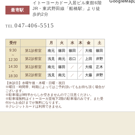
GoogleMa
イトーヨーカドー入居ビル東館6階
JR・東武野田線「船橋駅」より徒
最寄駅
歩約2分
047-406-5515
TEL.
受付
月
火
水
木
金
土
9:30
第1診察室
南元
篠田
篠田
／
大槻
篠田
～
第2診察室
浅見
南元
谷口
／
上田
岸野
12:30
14:30
第1診察室
南元
篠田
／
／
大槻
正木
～
第2診察室
浅見
南元
／
／
大藤
岸野
18:30
【休診日】水曜午後・木曜・日曜・祝日
※曜日・時間帯、時期によってはご予約頂いてもお待ち頂く場合が
ございます。
※駐車場は9時半からしか空きませんのでご注意ください。
※駐車場無料はイトーヨーカ堂地下2階の駐車場のみです。また受
付からお会計までが無料になります。
※クレジットカードは利用できません