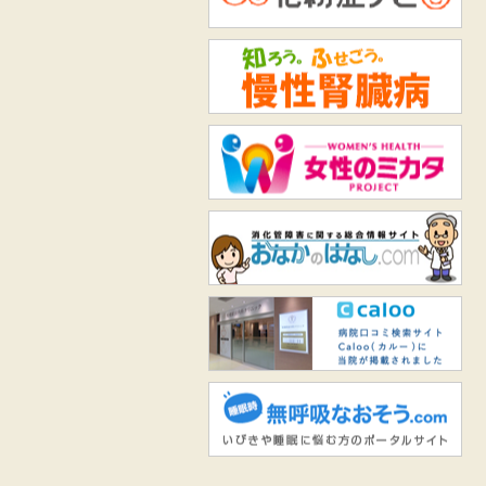
知
女
お
Ca
無