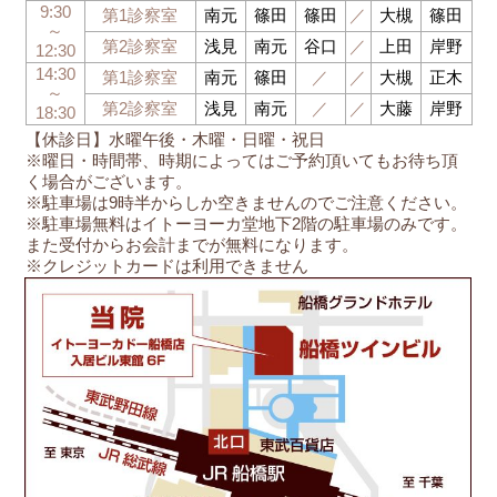
9:30
第1診察室
南元
篠田
篠田
／
大槻
篠田
～
第2診察室
浅見
南元
谷口
／
上田
岸野
12:30
14:30
第1診察室
南元
篠田
／
／
大槻
正木
～
第2診察室
浅見
南元
／
／
大藤
岸野
18:30
【休診日】水曜午後・木曜・日曜・祝日
※曜日・時間帯、時期によってはご予約頂いてもお待ち頂
く場合がございます。
※駐車場は9時半からしか空きませんのでご注意ください。
※駐車場無料はイトーヨーカ堂地下2階の駐車場のみです。
また受付からお会計までが無料になります。
※クレジットカードは利用できません
船