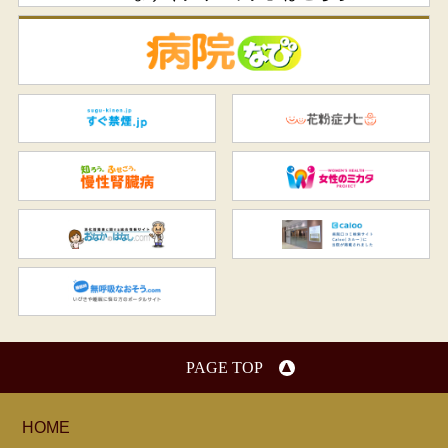
病
すぐ禁煙.jp
花
知ろう、ふせごう。慢性腎臓
女
おなかのはなし.com
C
無呼吸なおそう.com：船橋駅
PAGE TOP
HOME