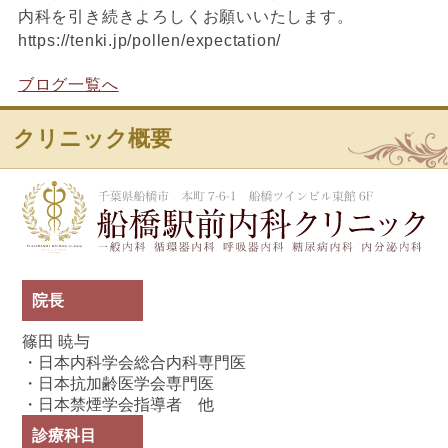
内科を引き続きよろしくお願いいたします。
https://tenki.jp/pollen/expectation/
ブログ一覧へ
クリニック概要
船
院長
篠田 暁与
・日本内科学会総合内科専門医
・日本抗加齢医学会専門医
・日本禁煙学会指導者 他
診療科目