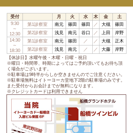
受付
月
火
水
木
金
土
9:30
第1診察室
南元
篠田
篠田
／
大槻
篠田
～
第2診察室
浅見
南元
谷口
／
上田
岸野
12:30
14:30
第1診察室
南元
篠田
／
／
大槻
正木
～
第2診察室
浅見
南元
／
／
大藤
岸野
18:30
【休診日】水曜午後・木曜・日曜・祝日
※曜日・時間帯、時期によってはご予約頂いてもお待ち頂
く場合がございます。
※駐車場は9時半からしか空きませんのでご注意ください。
※駐車場無料はイトーヨーカ堂地下2階の駐車場のみです。
また受付からお会計までが無料になります。
※クレジットカードは利用できません
船