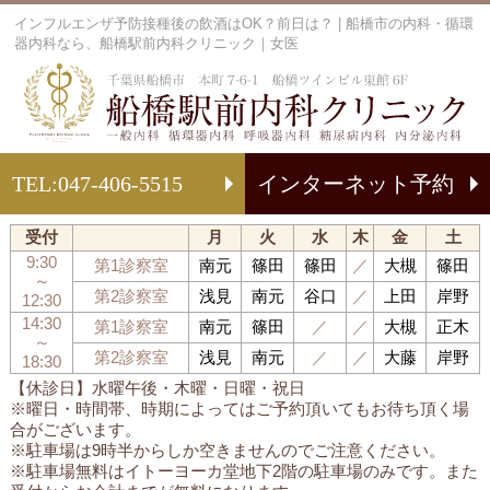
インフルエンザ予防接種後の飲酒はOK？前日は？ | 船橋市の内科・循環
器内科なら、船橋駅前内科クリニック｜女医
船
TEL:
047-406-5515
インターネット予約
受付
月
火
水
木
金
土
9:30
第1診察室
南元
篠田
篠田
／
大槻
篠田
～
第2診察室
浅見
南元
谷口
／
上田
岸野
12:30
14:30
第1診察室
南元
篠田
／
／
大槻
正木
～
第2診察室
浅見
南元
／
／
大藤
岸野
18:30
【休診日】水曜午後・木曜・日曜・祝日
※曜日・時間帯、時期によってはご予約頂いてもお待ち頂く場
合がございます。
※駐車場は9時半からしか空きませんのでご注意ください。
※駐車場無料はイトーヨーカ堂地下2階の駐車場のみです。また