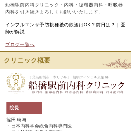
船橋駅前内科クリニック・内科・循環器内科・呼吸器
内科を引き続きよろしくお願いいたします。
インフルエンザ予防接種後の飲酒はOK？前日は？｜医
師が解説
ブログ一覧へ
クリニック概要
船
院長
篠田 暁与
・日本内科学会総合内科専門医