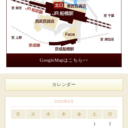
GoogleMapはこちら>>
カレンダー
2026年8月
月
火
水
木
金
土
日
1
2