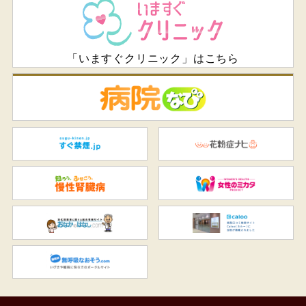
「いますぐクリニック」はこちら
病
すぐ禁煙.jp
花
知ろう、ふせごう。慢性腎臓
女
おなかのはなし.com
C
無呼吸なおそう.com：船橋駅