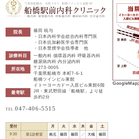
船橋駅前内科ク
篠田 暁与
院長
・日本内科学会総合内科専門医
・日本抗加齢医学会専門医
・日本禁煙学会指導者 他
診療科目
一般内科 循環器内科 呼吸器内科
糖尿病内科 内分泌内科
〒273-0005
所在地
千葉県船橋市 本町7-6-1
船橋ツインビル東館
GoogleMa
イトーヨーカドー入居ビル東館6階
JR・東武野田線「船橋駅」より徒
最寄駅
歩約2分
047-406-5515
TEL.
受付
月
火
水
木
金
土
9:30
第1診察室
南元
篠田
篠田
／
大槻
篠田
～