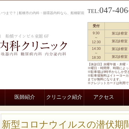
047-406
TEL:
つまで？ | 船橋市の内科・循環器内科なら、船橋駅前
受付
9:30
第1診察室
船橋駅前内科クリニック 一般内科
～
第2診察室
12:30
14:30
第1診察室
～
第2診察室
18:30
【休診日】水曜午後・木曜・
※曜日・時間帯、時期によっ
※駐車場は9時半からしか空
※駐車場無料はイトーヨーカ
までが無料になります。
※クレジットカードは利用で
医師紹介
クリニック紹介
アクセス
新型コロナウイルスの潜伏期