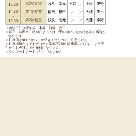
第2診察室
浅見
南元
谷口
／
上田
岸野
12:30
14:30
第1診察室
南元
篠田
／
／
大槻
正木
～
第2診察室
浅見
南元
／
／
大藤
岸野
18:30
【休診日】水曜午後・木曜・日曜・祝日
※曜日・時間帯、時期によってはご予約頂いてもお待ち頂く場合が
ございます。
※駐車場は9時半からしか空きませんのでご注意ください。
※駐車場無料はイトーヨーカ堂地下2階の駐車場のみです。また受
付からお会計までが無料になります。
※クレジットカードは利用できません