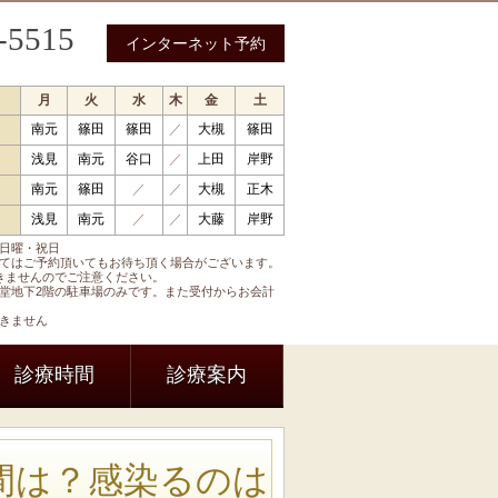
-5515
インターネット予約
月
火
水
木
金
土
南元
篠田
篠田
／
大槻
篠田
 循環器内科 呼吸器内科 糖尿病内科 内分泌内科
浅見
南元
谷口
／
上田
岸野
南元
篠田
／
／
大槻
正木
浅見
南元
／
／
大藤
岸野
日曜・祝日
てはご予約頂いてもお待ち頂く場合がございます。
きませんのでご注意ください。
堂地下2階の駐車場のみです。また受付からお会計
きません
診療時間
診療案内
間は？感染るのは