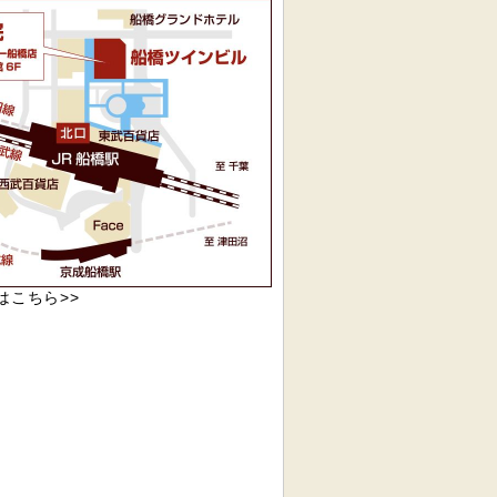
リニック
船橋駅前内科クリニックへの
pはこちら>>