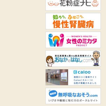
花
知
女
お
Ca
無