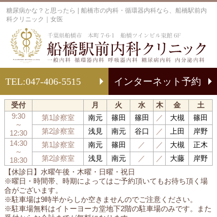
糖尿病かな？と思ったら | 船橋市の内科・循環器内科なら、船橋駅前内
科クリニック｜女医
船
TEL:
047-406-5515
インターネット予約
受付
月
火
水
木
金
土
9:30
第1診察室
南元
篠田
篠田
／
大槻
篠田
～
第2診察室
浅見
南元
谷口
／
上田
岸野
12:30
14:30
第1診察室
南元
篠田
／
／
大槻
正木
～
第2診察室
浅見
南元
／
／
大藤
岸野
18:30
【休診日】水曜午後・木曜・日曜・祝日
※曜日・時間帯、時期によってはご予約頂いてもお待ち頂く場
合がございます。
※駐車場は9時半からしか空きませんのでご注意ください。
※駐車場無料はイトーヨーカ堂地下2階の駐車場のみです。また