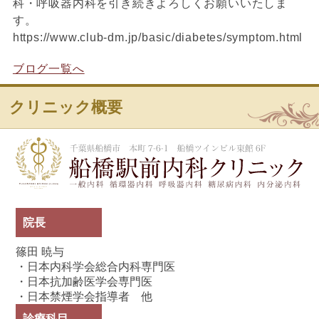
科・呼吸器内科を引き続きよろしくお願いいたしま
す。
https://www.club-dm.jp/basic/diabetes/symptom.html
ブログ一覧へ
クリニック概要
船
院長
篠田 暁与
・日本内科学会総合内科専門医
・日本抗加齢医学会専門医
・日本禁煙学会指導者 他
診療科目