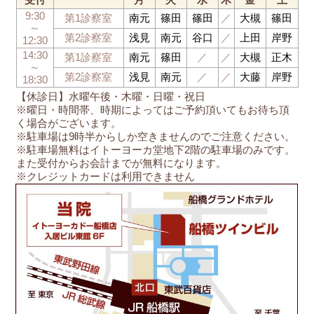
受付
月
火
水
木
金
土
9:30
第1診察室
南元
篠田
篠田
／
大槻
篠田
～
第2診察室
浅見
南元
谷口
／
上田
岸野
12:30
14:30
第1診察室
南元
篠田
／
／
大槻
正木
～
第2診察室
浅見
南元
／
／
大藤
岸野
18:30
【休診日】水曜午後・木曜・日曜・祝日
※曜日・時間帯、時期によってはご予約頂いてもお待ち頂
く場合がございます。
※駐車場は9時半からしか空きませんのでご注意ください。
※駐車場無料はイトーヨーカ堂地下2階の駐車場のみです。
また受付からお会計までが無料になります。
※クレジットカードは利用できません
船