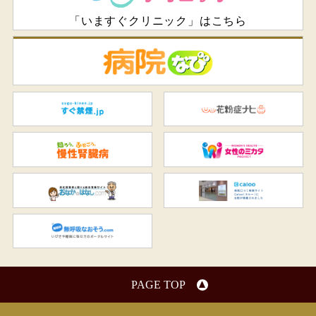
「いますぐクリニック」はこちら
病
すぐ禁煙.jp
花
知ろう、ふせごう。慢性腎臓
女
おなかのはなし.com
C
無呼吸なおそう.com：船橋駅
PAGE TOP