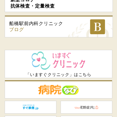
抗体検査・定量検査
船橋駅前内科
クリニック
ブログ
「いますぐクリニック」はこちら
病
すぐ禁煙.jp
花