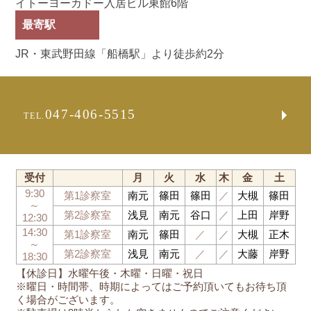
イトーヨーカドー入居ビル東館6階
最寄駅
JR・東武野田線「船橋駅」より徒歩約2分
047-406-5515
TEL.
受付
月
火
水
木
金
土
9:30
第1診察室
南元
篠田
篠田
／
大槻
篠田
～
第2診察室
浅見
南元
谷口
／
上田
岸野
12:30
14:30
第1診察室
南元
篠田
／
／
大槻
正木
～
第2診察室
浅見
南元
／
／
大藤
岸野
18:30
【休診日】水曜午後・木曜・日曜・祝日
※曜日・時間帯、時期によってはご予約頂いてもお待ち頂
く場合がございます。