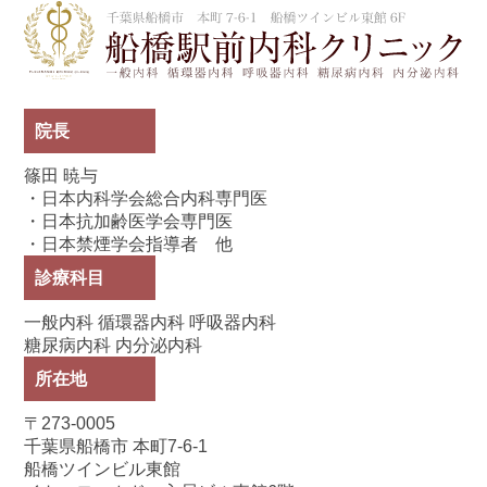
船
院長
篠田 暁与
・日本内科学会総合内科専門医
・日本抗加齢医学会専門医
・日本禁煙学会指導者 他
診療科目
一般内科 循環器内科 呼吸器内科
糖尿病内科 内分泌内科
所在地
〒273-0005
千葉県船橋市 本町7-6-1
船橋ツインビル東館