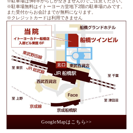
※駐車場は9時半からしか空きませんのでご注意ください。
※駐車場無料はイトーヨーカ堂地下2階の駐車場のみです。
また受付からお会計までが無料になります。
※クレジットカードは利用できません
船
GoogleMapはこちら>>