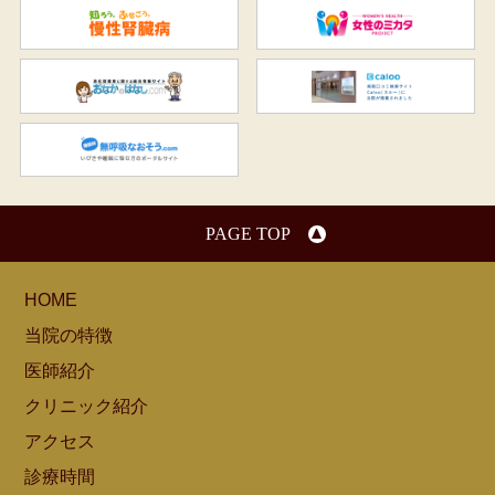
知ろう、ふせごう。慢性腎臓
女
おなかのはなし.com
C
無呼吸なおそう.com：船橋駅
PAGE TOP
HOME
当院の特徴
医師紹介
クリニック紹介
アクセス
診療時間