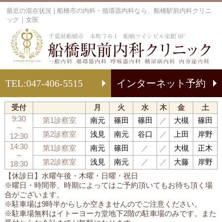
最近の混在状況 | 船橋市の内科・循環器内科なら、船橋駅前内科クリニ
ック｜女医
船
TEL:
047-406-5515
インターネット予約
受付
月
火
水
木
金
土
9:30
第1診察室
南元
篠田
篠田
／
大槻
篠田
～
第2診察室
浅見
南元
谷口
／
上田
岸野
12:30
14:30
第1診察室
南元
篠田
／
／
大槻
正木
～
第2診察室
浅見
南元
／
／
大藤
岸野
18:30
【休診日】水曜午後・木曜・日曜・祝日
※曜日・時間帯、時期によってはご予約頂いてもお待ち頂く場
合がございます。
※駐車場は9時半からしか空きませんのでご注意ください。
※駐車場無料はイトーヨーカ堂地下2階の駐車場のみです。また