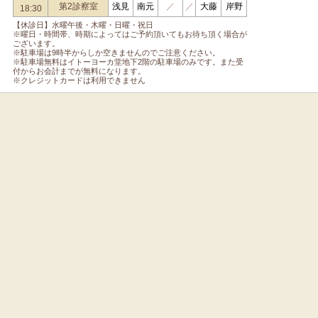
第2診察室
浅見
南元
／
／
大藤
岸野
18:30
【休診日】水曜午後・木曜・日曜・祝日
※曜日・時間帯、時期によってはご予約頂いてもお待ち頂く場合が
ございます。
※駐車場は9時半からしか空きませんのでご注意ください。
※駐車場無料はイトーヨーカ堂地下2階の駐車場のみです。また受
付からお会計までが無料になります。
※クレジットカードは利用できません