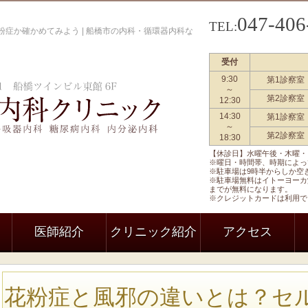
047-406
TEL:
症か確かめてみよう | 船橋市の内科・循環器内科な
受付
9:30
第1診察室
船橋駅前内科クリニック 一般内科
～
第2診察室
12:30
14:30
第1診察室
～
第2診察室
18:30
【休診日】水曜午後・木曜・
※曜日・時間帯、時期によっ
※駐車場は9時半からしか空
※駐車場無料はイトーヨーカ
までが無料になります。
※クレジットカードは利用で
医師紹介
クリニック紹介
アクセス
花粉症と風邪の違いとは？セ