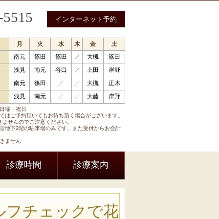
-5515
インターネット予約
月
火
水
木
金
土
南元
篠田
篠田
／
大槻
篠田
 循環器内科 呼吸器内科 糖尿病内科 内分泌内科
浅見
南元
谷口
／
上田
岸野
南元
篠田
／
／
大槻
正木
浅見
南元
／
／
大藤
岸野
日曜・祝日
てはご予約頂いてもお待ち頂く場合がございます。
きませんのでご注意ください。
堂地下2階の駐車場のみです。また受付からお会計
きません
診療時間
診療案内
ルフチェックで花