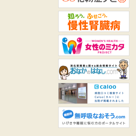
知
女
お
Ca
無