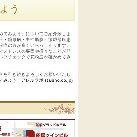
よう
めてみよう』についてご紹介致しま
圧・糖尿病・中性脂肪・循環器疾患
粉症の方が多くいらっしゃります。
でストレスの要因や様々なことが問
ルフチェックで花粉症か確かめてみ
科を引き続きよろしくお願いいたし
 アレルラボ (taisho.co.jp)
リニック
船橋駅前内科クリニックへの