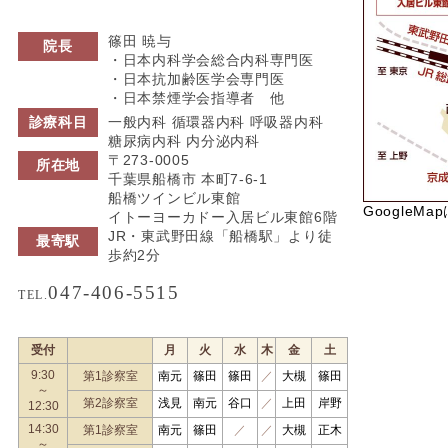
篠田 暁与
院長
・日本内科学会総合内科専門医
・日本抗加齢医学会専門医
・日本禁煙学会指導者 他
診療科目
一般内科 循環器内科 呼吸器内科
糖尿病内科 内分泌内科
〒273-0005
所在地
千葉県船橋市 本町7-6-1
船橋ツインビル東館
GoogleMa
イトーヨーカドー入居ビル東館6階
JR・東武野田線「船橋駅」より徒
最寄駅
歩約2分
047-406-5515
TEL.
受付
月
火
水
木
金
土
9:30
第1診察室
南元
篠田
篠田
／
大槻
篠田
～
第2診察室
浅見
南元
谷口
／
上田
岸野
12:30
14:30
第1診察室
南元
篠田
／
／
大槻
正木
～