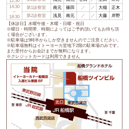
12:30
14:30
第1診察室
南元
篠田
／
／
大槻
正木
～
第2診察室
浅見
南元
／
／
大藤
岸野
18:30
【休診日】水曜午後・木曜・日曜・祝日
※曜日・時間帯、時期によってはご予約頂いてもお待ち頂
く場合がございます。
※駐車場は9時半からしか空きませんのでご注意ください。
※駐車場無料はイトーヨーカ堂地下2階の駐車場のみです。
また受付からお会計までが無料になります。
※クレジットカードは利用できません
船