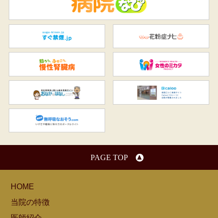
病
すぐ禁煙.jp
花
知ろう、ふせごう。慢性腎臓
女
おなかのはなし.com
C
無呼吸なおそう.com：船橋駅
PAGE TOP
HOME
当院の特徴
医師紹介