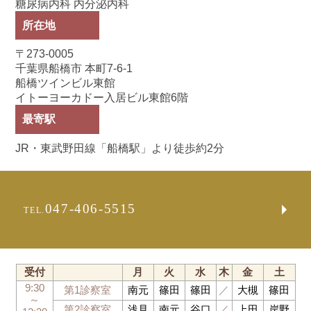
糖尿病内科 内分泌内科
所在地
〒273-0005
千葉県船橋市 本町7-6-1
船橋ツインビル東館
イトーヨーカドー入居ビル東館6階
最寄駅
JR・東武野田線「船橋駅」より徒歩約2分
047-406-5515
TEL.
受付
月
火
水
木
金
土
9:30
第1診察室
南元
篠田
篠田
／
大槻
篠田
～
第2診察室
浅見
南元
谷口
／
上田
岸野