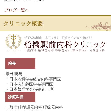
ブログ一覧へ
クリニック概要
船
院長
篠田 暁与
・日本内科学会総合内科専門医
・日本抗加齢医学会専門医
・日本禁煙学会指導者 他
診療科目
一般内科 循環器内科 呼吸器内科