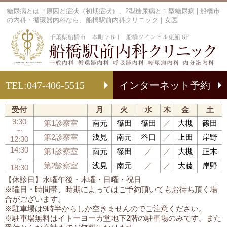
糖尿病とは？原因と症状（初期症状）、2型糖尿病と１型糖尿病 | 船橋市
の内科・循環器内科なら、船橋駅前内科クリニック｜女医
船
TEL:
047-406-5515
インターネット予約
受付
月
火
水
木
金
土
9:30
第1診察室
南元
篠田
篠田
／
大槻
篠田
～
第2診察室
浅見
南元
谷口
／
上田
岸野
12:30
14:30
第1診察室
南元
篠田
／
／
大槻
正木
～
第2診察室
浅見
南元
／
／
大藤
岸野
18:30
【休診日】水曜午後・木曜・日曜・祝日
※曜日・時間帯、時期によってはご予約頂いてもお待ち頂く場
合がございます。
※駐車場は9時半からしか空きませんのでご注意ください。
※駐車場無料はイトーヨーカ堂地下2階の駐車場のみです。また