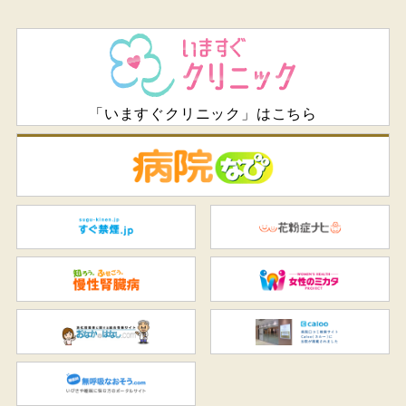
「いますぐクリニック」はこちら
病
すぐ禁煙.jp
花
知ろう、ふせごう。慢性腎臓
女
おなかのはなし.com
C
無呼吸なおそう.com：船橋駅