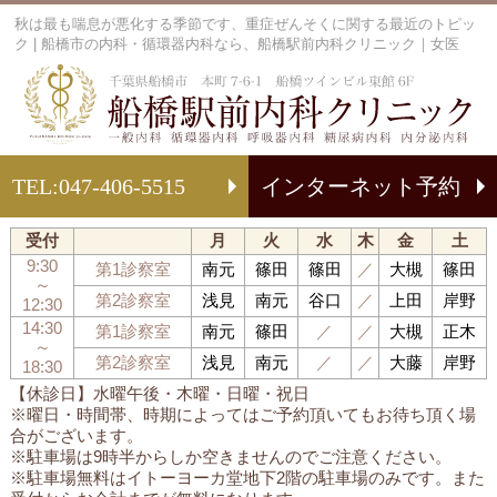
秋は最も喘息が悪化する季節です、重症ぜんそくに関する最近のトピッ
ク | 船橋市の内科・循環器内科なら、船橋駅前内科クリニック｜女医
船
TEL:
047-406-5515
インターネット予約
受付
月
火
水
木
金
土
9:30
第1診察室
南元
篠田
篠田
／
大槻
篠田
～
第2診察室
浅見
南元
谷口
／
上田
岸野
12:30
14:30
第1診察室
南元
篠田
／
／
大槻
正木
～
第2診察室
浅見
南元
／
／
大藤
岸野
18:30
【休診日】水曜午後・木曜・日曜・祝日
※曜日・時間帯、時期によってはご予約頂いてもお待ち頂く場
合がございます。
※駐車場は9時半からしか空きませんのでご注意ください。
※駐車場無料はイトーヨーカ堂地下2階の駐車場のみです。また