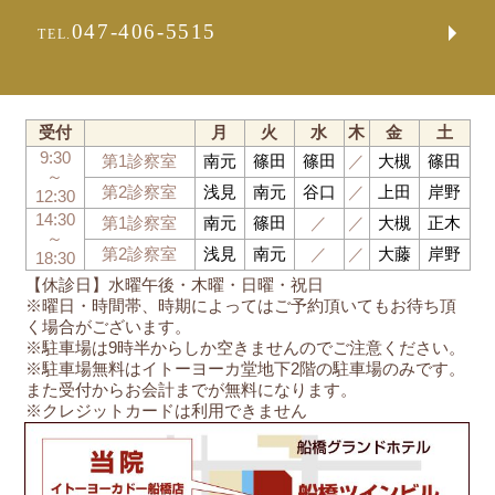
047-406-5515
TEL.
受付
月
火
水
木
金
土
9:30
第1診察室
南元
篠田
篠田
／
大槻
篠田
～
第2診察室
浅見
南元
谷口
／
上田
岸野
12:30
14:30
第1診察室
南元
篠田
／
／
大槻
正木
～
第2診察室
浅見
南元
／
／
大藤
岸野
18:30
【休診日】水曜午後・木曜・日曜・祝日
※曜日・時間帯、時期によってはご予約頂いてもお待ち頂
く場合がございます。
※駐車場は9時半からしか空きませんのでご注意ください。
※駐車場無料はイトーヨーカ堂地下2階の駐車場のみです。
また受付からお会計までが無料になります。
※クレジットカードは利用できません
船