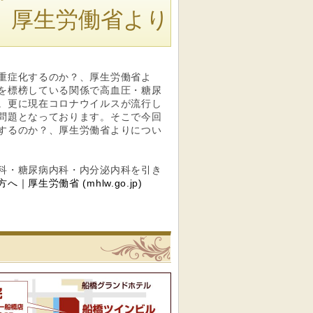
、厚生労働省より
重症化するのか？、厚生労働省よ
を標榜している関係で高血圧・糖尿
。更に現在コロナウイルスが流行し
問題となっております。そこで今回
するのか？、厚生労働省よりについ
科・糖尿病内科・内分泌内科を引き
厚生労働省 (mhlw.go.jp)
リニック
船橋駅前内科クリニックへの