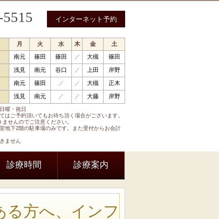
-5515
インターネット予約
月
火
水
木
金
土
南元
篠田
篠田
／
大槻
篠田
 循環器内科 呼吸器内科 糖尿病内科 内分泌内科
浅見
南元
谷口
／
上田
岸野
南元
篠田
／
／
大槻
正木
浅見
南元
／
／
大藤
岸野
日曜・祝日
てはご予約頂いてもお待ち頂く場合がございます。
きませんのでご注意ください。
堂地下2階の駐車場のみです。また受付からお会計
きません
診療時間
診療案内
ある方へ、インフ