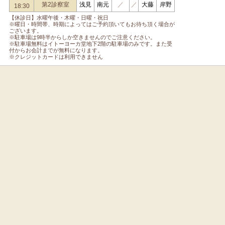
第2診察室
浅見
南元
／
／
大藤
岸野
18:30
【休診日】水曜午後・木曜・日曜・祝日
※曜日・時間帯、時期によってはご予約頂いてもお待ち頂く場合が
ございます。
※駐車場は9時半からしか空きませんのでご注意ください。
※駐車場無料はイトーヨーカ堂地下2階の駐車場のみです。また受
付からお会計までが無料になります。
※クレジットカードは利用できません