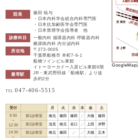
篠田 暁与
院長
・日本内科学会総合内科専門医
・日本抗加齢医学会専門医
・日本禁煙学会指導者 他
診療科目
一般内科 循環器内科 呼吸器内科
糖尿病内科 内分泌内科
〒273-0005
所在地
千葉県船橋市 本町7-6-1
船橋ツインビル東館
GoogleMa
イトーヨーカドー入居ビル東館6階
JR・東武野田線「船橋駅」より徒
最寄駅
歩約2分
047-406-5515
TEL.
受付
月
火
水
木
金
土
9:30
第1診察室
南元
篠田
篠田
／
大槻
篠田
～
第2診察室
浅見
南元
谷口
／
上田
岸野
12:30
14:30
第1診察室
南元
篠田
／
／
大槻
正木
～