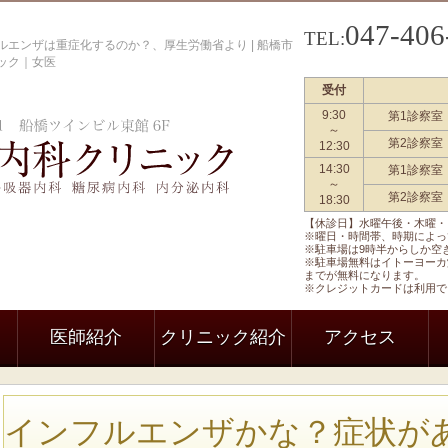
047-406
TEL:
エンザは重症化するのか？、厚生労働省より | 船橋市
ック｜女医
受付
9:30
第1診察室
船橋駅前内科クリニック 一般内科
～
第2診察室
12:30
14:30
第1診察室
～
第2診察室
18:30
【休診日】水曜午後・木曜・
※曜日・時間帯、時期によっ
※駐車場は9時半からしか空
※駐車場無料はイトーヨーカ
までが無料になります。
※クレジットカードは利用で
医師紹介
クリニック紹介
アクセス
インフルエンザかな？症状が