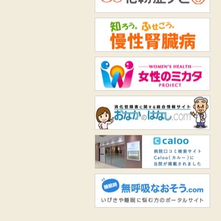
知
女
お
Ca
無