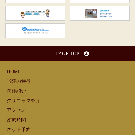
おなかのはなし.com
C
無呼吸なおそう.com：船橋駅
PAGE TOP
HOME
当院の特徴
医師紹介
クリニック紹介
アクセス
診療時間
ネット予約