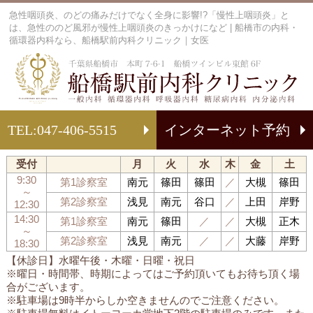
急性咽頭炎、のどの痛みだけでなく全身に影響!?「慢性上咽頭炎」と
は、急性ののど風邪が慢性上咽頭炎のきっかけになど | 船橋市の内科・
循環器内科なら、船橋駅前内科クリニック｜女医
船
TEL:
047-406-5515
インターネット予約
受付
月
火
水
木
金
土
9:30
第1診察室
南元
篠田
篠田
／
大槻
篠田
～
第2診察室
浅見
南元
谷口
／
上田
岸野
12:30
14:30
第1診察室
南元
篠田
／
／
大槻
正木
～
第2診察室
浅見
南元
／
／
大藤
岸野
18:30
【休診日】水曜午後・木曜・日曜・祝日
※曜日・時間帯、時期によってはご予約頂いてもお待ち頂く場
合がございます。
※駐車場は9時半からしか空きませんのでご注意ください。