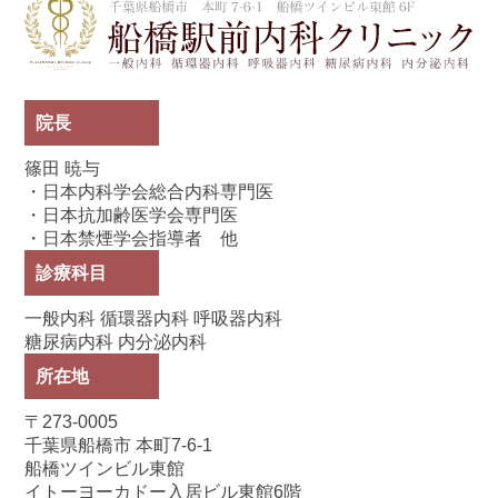
船
院長
篠田 暁与
・日本内科学会総合内科専門医
・日本抗加齢医学会専門医
・日本禁煙学会指導者 他
診療科目
一般内科 循環器内科 呼吸器内科
糖尿病内科 内分泌内科
所在地
〒273-0005
千葉県船橋市 本町7-6-1
船橋ツインビル東館
イトーヨーカドー入居ビル東館6階