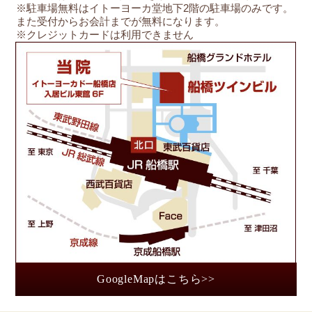
※駐車場無料はイトーヨーカ堂地下2階の駐車場のみです。
また受付からお会計までが無料になります。
※クレジットカードは利用できません
船
GoogleMapはこちら>>