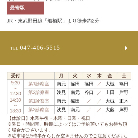
最寄駅
JR・東武野田線「船橋駅」より徒歩約2分
047-406-5515
TEL.
受付
月
火
水
木
金
土
9:30
第1診察室
南元
篠田
篠田
／
大槻
篠田
～
第2診察室
浅見
南元
谷口
／
上田
岸野
12:30
14:30
第1診察室
南元
篠田
／
／
大槻
正木
～
第2診察室
浅見
南元
／
／
大藤
岸野
18:30
【休診日】水曜午後・木曜・日曜・祝日
※曜日・時間帯、時期によってはご予約頂いてもお待ち頂
く場合がございます。
※駐車場は9時半からしか空きませんのでご注意ください。