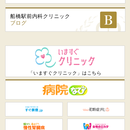
船橋駅前内科
クリニック
ブログ
「いますぐクリニック」はこちら
病
すぐ禁煙.jp
花
知ろう、ふせごう。慢性腎臓
女