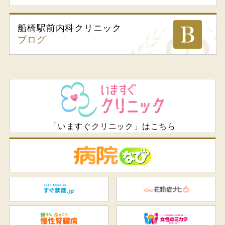
船橋駅前内科
クリニック
ブログ
「いますぐクリニック」はこちら
病
すぐ禁煙.jp
花
知ろう、ふせごう。慢性腎臓
女