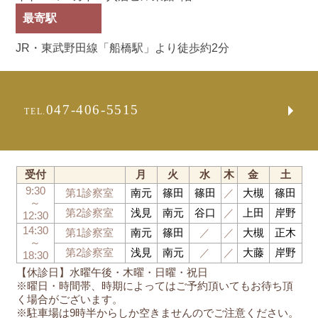
最寄駅
JR・東武野田線「船橋駅」より徒歩約2分
047-406-5515
TEL.
受付
月
火
水
木
金
土
9:30
第1診察室
南元
篠田
篠田
／
大槻
篠田
～
第2診察室
浅見
南元
谷口
／
上田
岸野
12:30
14:30
第1診察室
南元
篠田
／
／
大槻
正木
～
第2診察室
浅見
南元
／
／
大藤
岸野
18:30
【休診日】水曜午後・木曜・日曜・祝日
※曜日・時間帯、時期によってはご予約頂いてもお待ち頂
く場合がございます。
※駐車場は9時半からしか空きませんのでご注意ください。