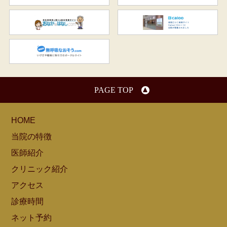
おなかのはなし.com
C
無呼吸なおそう.com：船橋駅
PAGE TOP
HOME
当院の特徴
医師紹介
クリニック紹介
アクセス
診療時間
ネット予約