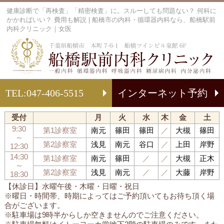
健康診断で「再検査」「精密検査」に。スルーしても問題ない？ 何科に
かかればいい？ 費用も解説 | 船橋市の内科・循環器内科なら、船橋駅前
内科クリニック｜女医
船
TEL:
047-406-5515
インターネット予約
受付
月
火
水
木
金
土
9:30
第1診察室
南元
篠田
篠田
／
大槻
篠田
～
第2診察室
浅見
南元
谷口
／
上田
岸野
12:30
14:30
第1診察室
南元
篠田
／
／
大槻
正木
～
第2診察室
浅見
南元
／
／
大藤
岸野
18:30
【休診日】水曜午後・木曜・日曜・祝日
※曜日・時間帯、時期によってはご予約頂いてもお待ち頂く場
合がございます。
※駐車場は9時半からしか空きませんのでご注意ください。