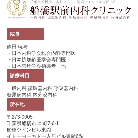
船
院長
篠田 暁与
・日本内科学会総合内科専門医
・日本抗加齢医学会専門医
・日本禁煙学会指導者 他
診療科目
一般内科 循環器内科 呼吸器内科
糖尿病内科 内分泌内科
所在地
〒273-0005
千葉県船橋市 本町7-6-1
船橋ツインビル東館
イトーヨーカドー入居ビル東館6階