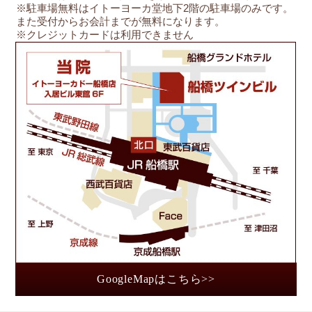
※駐車場無料はイトーヨーカ堂地下2階の駐車場のみです。
また受付からお会計までが無料になります。
※クレジットカードは利用できません
船
GoogleMapはこちら>>