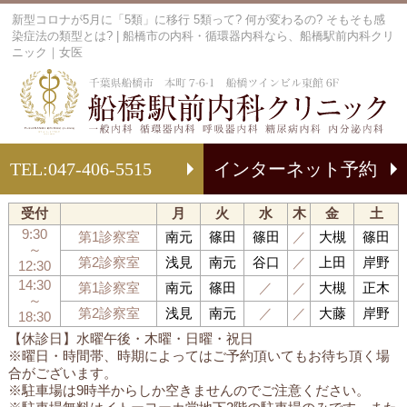
新型コロナが5月に「5類」に移行 5類って? 何が変わるの? そもそも感
染症法の類型とは? | 船橋市の内科・循環器内科なら、船橋駅前内科クリ
ニック｜女医
船
TEL:
047-406-5515
インターネット予約
受付
月
火
水
木
金
土
9:30
第1診察室
南元
篠田
篠田
／
大槻
篠田
～
第2診察室
浅見
南元
谷口
／
上田
岸野
12:30
14:30
第1診察室
南元
篠田
／
／
大槻
正木
～
第2診察室
浅見
南元
／
／
大藤
岸野
18:30
【休診日】水曜午後・木曜・日曜・祝日
※曜日・時間帯、時期によってはご予約頂いてもお待ち頂く場
合がございます。
※駐車場は9時半からしか空きませんのでご注意ください。