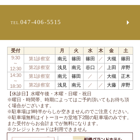
047-406-5515
TEL.
受付
月
火
水
木
金
土
9:30
第1診察室
南元
篠田
篠田
／
大槻
篠田
～
第2診察室
浅見
南元
谷口
／
上田
岸野
12:30
14:30
第1診察室
南元
篠田
／
／
大槻
正木
～
第2診察室
浅見
南元
／
／
大藤
岸野
18:30
【休診日】水曜午後・木曜・日曜・祝日
※曜日・時間帯、時期によってはご予約頂いてもお待ち頂
く場合がございます。
※駐車場は9時半からしか空きませんのでご注意ください。
※駐車場無料はイトーヨーカ堂地下2階の駐車場のみです。
また受付からお会計までが無料になります。
※クレジットカードは利用できません
船