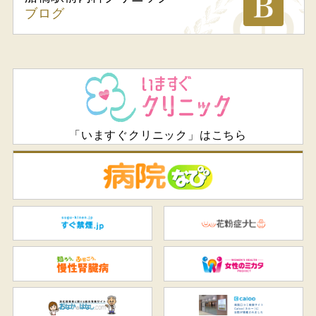
ブログ
「いますぐクリニック」はこちら
病
すぐ禁煙.jp
花
知ろう、ふせごう。慢性腎臓
女
おなかのはなし.com
C