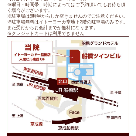
※曜日・時間帯、時期によってはご予約頂いてもお待ち頂
く場合がございます。
※駐車場は9時半からしか空きませんのでご注意ください。
※駐車場無料はイトーヨーカ堂地下2階の駐車場のみです。
また受付からお会計までが無料になります。
※クレジットカードは利用できません
船