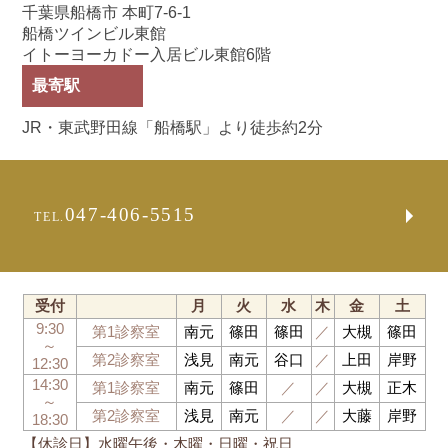
千葉県船橋市 本町7-6-1
船橋ツインビル東館
イトーヨーカドー入居ビル東館6階
最寄駅
JR・東武野田線「船橋駅」より徒歩約2分
047-406-5515
TEL.
受付
月
火
水
木
金
土
9:30
第1診察室
南元
篠田
篠田
／
大槻
篠田
～
第2診察室
浅見
南元
谷口
／
上田
岸野
12:30
14:30
第1診察室
南元
篠田
／
／
大槻
正木
～
第2診察室
浅見
南元
／
／
大藤
岸野
18:30
【休診日】水曜午後・木曜・日曜・祝日