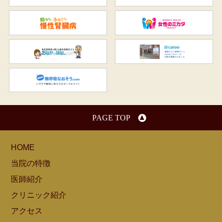
知ろう、ふせごう。慢性腎臓
女
おなかのはなし.com
C
無呼吸なおそう.com：船橋駅
PAGE TOP
HOME
当院の特徴
医師紹介
クリニック紹介
アクセス