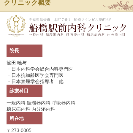
クリニック概要
船
院長
篠田 暁与
・日本内科学会総合内科専門医
・日本抗加齢医学会専門医
・日本禁煙学会指導者 他
診療科目
一般内科 循環器内科 呼吸器内科
糖尿病内科 内分泌内科
所在地
〒273-0005