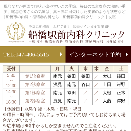
⾵邪などが原因で症状が出やすいこの季節、毎⽇の気道炎症の治療が重
要、喘息患者さんの気道は、真っ⾚に⽇焼けした⽪膚のような状態など
| 船橋市の内科・循環器内科なら、船橋駅前内科クリニック｜女医
船
TEL:
047-406-5515
インターネット予約
受付
月
火
水
木
金
土
9:30
第1診察室
南元
篠田
篠田
／
大槻
篠田
～
第2診察室
浅見
南元
谷口
／
上田
岸野
12:30
14:30
第1診察室
南元
篠田
／
／
大槻
正木
～
第2診察室
浅見
南元
／
／
大藤
岸野
18:30
【休診日】水曜午後・木曜・日曜・祝日
※曜日・時間帯、時期によってはご予約頂いてもお待ち頂く場
合がございます。
※駐車場は9時半からしか空きませんのでご注意ください。