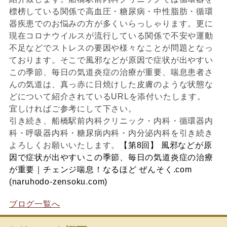
標榜している関係で高血圧・糖尿病・中性脂肪・循環
器疾患でのお悩みの方が多くいらっしゃります。更に
現在コロナウイルスが流行している関係で不安や運動
不足などでストレスの要因や様々なことが問題となっ
ております。そこで⾵邪などが原因で症状が出やすい
この季節、毎⽇の気道炎症の治療が重要、喘息患者さ
んの気道は、真っ⾚に⽇焼けした⽪膚のような状態な
どについて紹介されているURLを添付いたします。
宜しければご参考にして下さい。
引き続き、船橋駅前内科クリニック・内科・循環器内
科・呼吸器内科・糖尿病内科・内分泌内科を引き続き
よろしくお願いいたします。
【第8回】 風邪などが原
因で症状が出やすいこの季節、毎日の気道炎症の治療
が重要｜チェンジ喘息！なるほど ぜんそく.com
(naruhodo-zensoku.com)
ブログ一覧へ