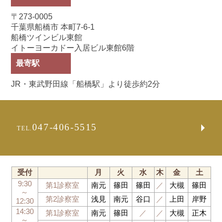
〒273-0005
千葉県船橋市 本町7-6-1
船橋ツインビル東館
イトーヨーカドー入居ビル東館6階
最寄駅
JR・東武野田線「船橋駅」より徒歩約2分
047-406-5515
TEL.
受付
月
火
水
木
金
土
9:30
第1診察室
南元
篠田
篠田
／
大槻
篠田
～
第2診察室
浅見
南元
谷口
／
上田
岸野
12:30
14:30
第1診察室
南元
篠田
／
／
大槻
正木
～