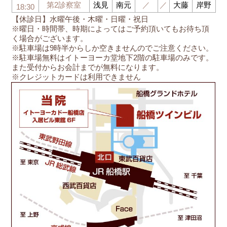
第2診察室
浅見
南元
／
／
大藤
岸野
18:30
【休診日】水曜午後・木曜・日曜・祝日
※曜日・時間帯、時期によってはご予約頂いてもお待ち頂
く場合がございます。
※駐車場は9時半からしか空きませんのでご注意ください。
※駐車場無料はイトーヨーカ堂地下2階の駐車場のみです。
また受付からお会計までが無料になります。
※クレジットカードは利用できません
船