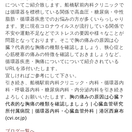
についてご紹介致します。船橋駅前内科クリニックで
は循環器を標榜している関係で高血圧・糖尿病・中性
脂肪・循環器疾患でのお悩みの方が多くいらっしゃり
ます。更に現在コロナウイルスが流行している関係で
不安や運動不足などでストレスの要因や様々なことが
問題となっております。そこで胸の痛みの原因は心
臓？代表的な胸痛の種類を確認しましょう、狭心症と
心筋梗塞の痛みの特徴を確認しておきましょうなど、
循環器疾患・胸痛についてについて紹介されている
URLを添付いたします。
宜しければご参考にして下さい。
引き続き、船橋駅前内科クリニック・内科・循環器内
科・呼吸器内科・糖尿病内科・内分泌内科を引き続き
よろしくお願いいたします。
胸の痛みの原因は心臓？
代表的な胸痛の種類を確認しましょう | 心臓血管研究
所付属病院｜循環器内科・心臓血管外科｜港区西麻布
(cvi.or.jp)
ブログ一覧へ