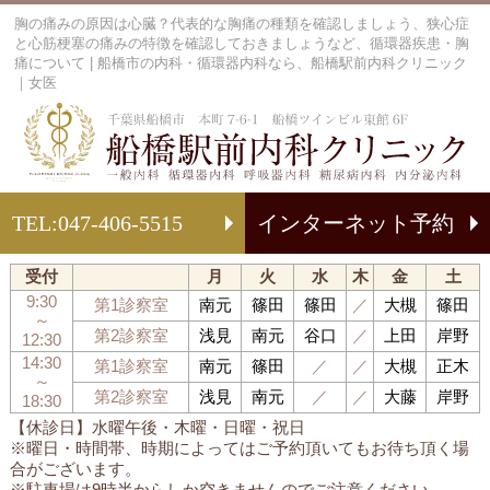
胸の痛みの原因は心臓？代表的な胸痛の種類を確認しましょう、狭心症
と心筋梗塞の痛みの特徴を確認しておきましょうなど、循環器疾患・胸
痛について | 船橋市の内科・循環器内科なら、船橋駅前内科クリニック
｜女医
船
TEL:
047-406-5515
インターネット予約
受付
月
火
水
木
金
土
9:30
第1診察室
南元
篠田
篠田
／
大槻
篠田
～
第2診察室
浅見
南元
谷口
／
上田
岸野
12:30
14:30
第1診察室
南元
篠田
／
／
大槻
正木
～
第2診察室
浅見
南元
／
／
大藤
岸野
18:30
【休診日】水曜午後・木曜・日曜・祝日
※曜日・時間帯、時期によってはご予約頂いてもお待ち頂く場
合がございます。
※駐車場は9時半からしか空きませんのでご注意ください。