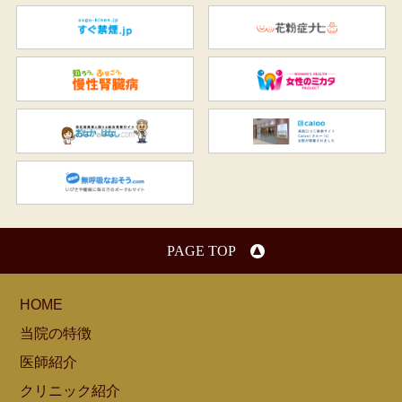
すぐ禁煙.jp
花
知ろう、ふせごう。慢性腎臓
女
おなかのはなし.com
C
無呼吸なおそう.com：船橋駅
PAGE TOP
HOME
当院の特徴
医師紹介
クリニック紹介