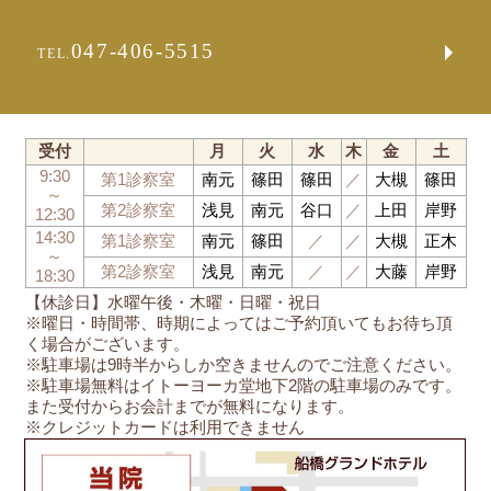
047-406-5515
TEL.
受付
月
火
水
木
金
土
9:30
第1診察室
南元
篠田
篠田
／
大槻
篠田
～
第2診察室
浅見
南元
谷口
／
上田
岸野
12:30
14:30
第1診察室
南元
篠田
／
／
大槻
正木
～
第2診察室
浅見
南元
／
／
大藤
岸野
18:30
【休診日】水曜午後・木曜・日曜・祝日
※曜日・時間帯、時期によってはご予約頂いてもお待ち頂
く場合がございます。
※駐車場は9時半からしか空きませんのでご注意ください。
※駐車場無料はイトーヨーカ堂地下2階の駐車場のみです。
また受付からお会計までが無料になります。
※クレジットカードは利用できません
船