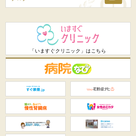
「いますぐクリニック」はこちら
病
すぐ禁煙.jp
花
知ろう、ふせごう。慢性腎臓
女
おなかのはなし.com
C