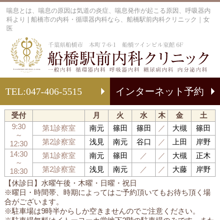
喘息とは、喘息の原因は気道の炎症、喘息発作が起こる原因、呼吸器内
科より | 船橋市の内科・循環器内科なら、船橋駅前内科クリニック｜女
医
船
TEL:
047-406-5515
インターネット予約
受付
月
火
水
木
金
土
9:30
第1診察室
南元
篠田
篠田
／
大槻
篠田
～
第2診察室
浅見
南元
谷口
／
上田
岸野
12:30
14:30
第1診察室
南元
篠田
／
／
大槻
正木
～
第2診察室
浅見
南元
／
／
大藤
岸野
18:30
【休診日】水曜午後・木曜・日曜・祝日
※曜日・時間帯、時期によってはご予約頂いてもお待ち頂く場
合がございます。
※駐車場は9時半からしか空きませんのでご注意ください。