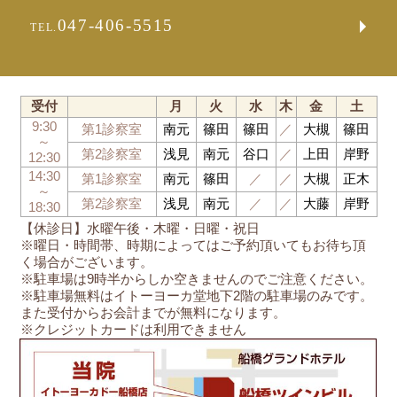
047-406-5515
TEL.
受付
月
火
水
木
金
土
9:30
第1診察室
南元
篠田
篠田
／
大槻
篠田
～
第2診察室
浅見
南元
谷口
／
上田
岸野
12:30
14:30
第1診察室
南元
篠田
／
／
大槻
正木
～
第2診察室
浅見
南元
／
／
大藤
岸野
18:30
【休診日】水曜午後・木曜・日曜・祝日
※曜日・時間帯、時期によってはご予約頂いてもお待ち頂
く場合がございます。
※駐車場は9時半からしか空きませんのでご注意ください。
※駐車場無料はイトーヨーカ堂地下2階の駐車場のみです。
また受付からお会計までが無料になります。
※クレジットカードは利用できません
船