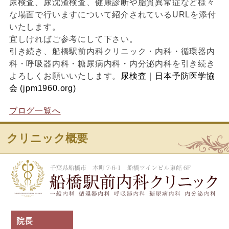
尿検査、尿沈渣検査、健康診断や脂質異常症など様々
な場面で行いますについて紹介されているURLを添付
いたします。
宜しければご参考にして下さい。
引き続き、船橋駅前内科クリニック・内科・循環器内
科・呼吸器内科・糖尿病内科・内分泌内科を引き続き
よろしくお願いいたします。
尿検査｜日本予防医学協
会 (jpm1960.org)
ブログ一覧へ
クリニック概要
船
院長