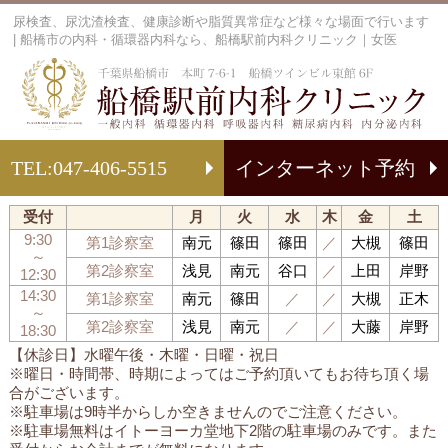
尿検査、尿沈渣検査、健康診断や脂質異常症など様々な場面で行います
| 船橋市の内科・循環器内科なら、船橋駅前内科クリニック｜女医
船
TEL:
047-406-5515
インターネット予約
受付
月
火
水
木
金
土
9:30
第1診察室
南元
篠田
篠田
／
大槻
篠田
～
第2診察室
浅見
南元
谷口
／
上田
岸野
12:30
14:30
第1診察室
南元
篠田
／
／
大槻
正木
～
第2診察室
浅見
南元
／
／
大藤
岸野
18:30
【休診日】水曜午後・木曜・日曜・祝日
※曜日・時間帯、時期によってはご予約頂いてもお待ち頂く場
合がございます。
※駐車場は9時半からしか空きませんのでご注意ください。
※駐車場無料はイトーヨーカ堂地下2階の駐車場のみです。また