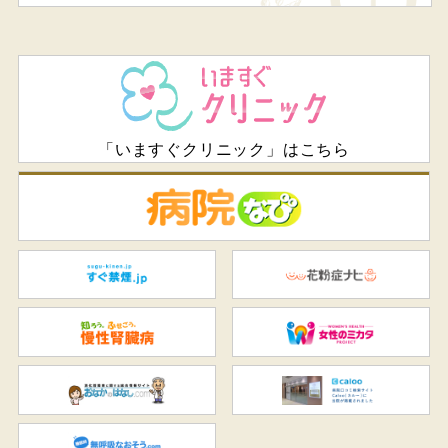
「いますぐクリニック」はこちら
病
すぐ禁煙.jp
花
知ろう、ふせごう。慢性腎臓
女
おなかのはなし.com
C
無呼吸なおそう.com：船橋駅