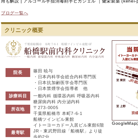
用も解説 | アルコール手指消毒剤手ピカジェル ｜健栄製薬 (kenei-ph
ブログ一覧へ
クリニック概要
船橋駅前内科ク
篠田 暁与
院長
・日本内科学会総合内科専門医
・日本抗加齢医学会専門医
・日本禁煙学会指導者 他
診療科目
一般内科 循環器内科 呼吸器内科
糖尿病内科 内分泌内科
〒273-0005
所在地
千葉県船橋市 本町7-6-1
船橋ツインビル東館
GoogleMa
イトーヨーカドー入居ビル東館6階
JR・東武野田線「船橋駅」より徒
最寄駅
歩約2分