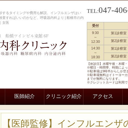
047-406
TEL:
診するタイミングや費用も解説、インフルエンザはい
査すればいいのかなど、呼吸器内科より | 船橋市の内
｜女医
受付
9:30
第1診察室
船橋駅前内科クリニック 一般内科
～
第2診察室
12:30
14:30
第1診察室
～
第2診察室
18:30
【休診日】水曜午後・木曜・
※曜日・時間帯、時期によっ
※駐車場は9時半からしか空
※駐車場無料はイトーヨーカ
までが無料になります。
※クレジットカードは利用で
医師紹介
クリニック紹介
アクセス
【医師監修】インフルエンザ