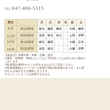
047-406-5515
TEL.
受付
月
火
水
木
金
土
9:30
第1診察室
南元
篠田
篠田
／
大槻
篠田
～
第2診察室
浅見
南元
谷口
／
上田
岸野
12:30
14:30
第1診察室
南元
篠田
／
／
大槻
正木
～
第2診察室
浅見
南元
／
／
大藤
岸野
18:30
【休診日】水曜午後・木曜・日曜・祝日
※曜日・時間帯、時期によってはご予約頂いてもお待ち頂く場合が
ございます。
※駐車場は9時半からしか空きませんのでご注意ください。
※駐車場無料はイトーヨーカ堂地下2階の駐車場のみです。また受
付からお会計までが無料になります。
※クレジットカードは利用できません