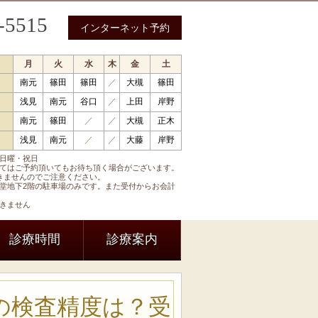
-5515
インターネット予約
月
火
水
木
金
土
南元
篠田
篠田
／
大槻
篠田
 循環器内科 呼吸器内科 糖尿病内科 内分泌内科
浅見
南元
谷口
／
上田
岸野
南元
篠田
／
／
大槻
正木
浅見
南元
／
／
大藤
岸野
日曜・祝日
てはご予約頂いてもお待ち頂く場合がございます。
きませんのでご注意ください。
堂地下2階の駐車場のみです。また受付からお会計
きません
診療時間
診療案内
の検査精度は？受