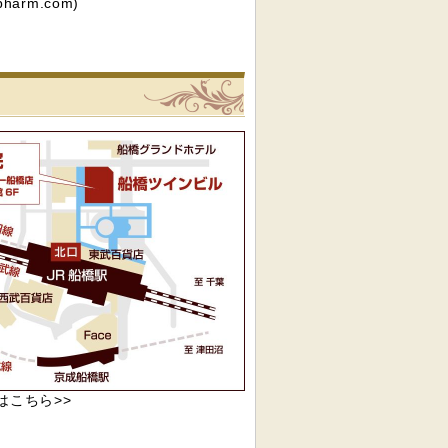
arm.com)
リニック
船橋駅前内科クリニックへの
pはこちら>>