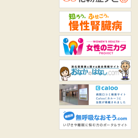
知
女
お
Ca
無