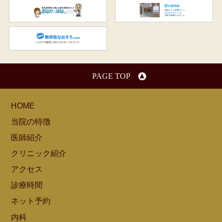
おなかのはなし.com
C
無呼吸なおそう.com：船橋駅
PAGE TOP
HOME
当院の特徴
医師紹介
クリニック紹介
アクセス
診療時間
ネット予約
内科