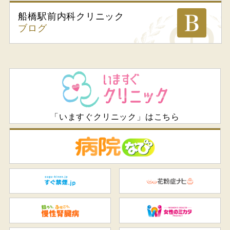
船橋駅前内科
クリニック
ブログ
「いますぐクリニック」はこちら
病
すぐ禁煙.jp
花
知ろう、ふせごう。慢性腎臓
女