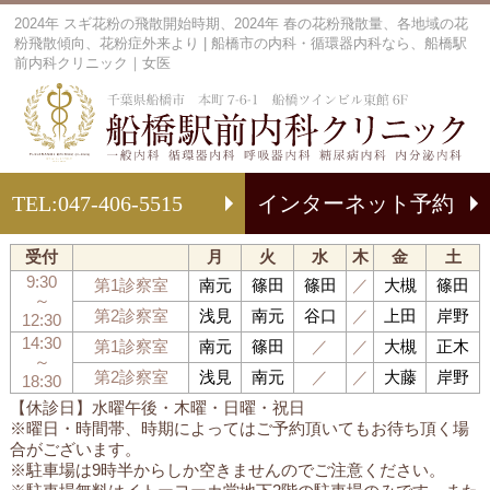
2024年 スギ花粉の飛散開始時期、2024年 春の花粉飛散量、各地域の花
粉飛散傾向、花粉症外来より | 船橋市の内科・循環器内科なら、船橋駅
前内科クリニック｜女医
船
TEL:
047-406-5515
インターネット予約
受付
月
火
水
木
金
土
9:30
第1診察室
南元
篠田
篠田
／
大槻
篠田
～
第2診察室
浅見
南元
谷口
／
上田
岸野
12:30
14:30
第1診察室
南元
篠田
／
／
大槻
正木
～
第2診察室
浅見
南元
／
／
大藤
岸野
18:30
【休診日】水曜午後・木曜・日曜・祝日
※曜日・時間帯、時期によってはご予約頂いてもお待ち頂く場
合がございます。
※駐車場は9時半からしか空きませんのでご注意ください。