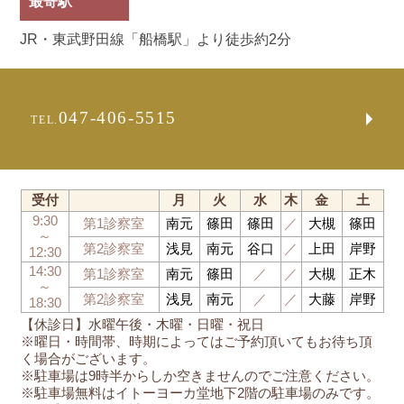
最寄駅
JR・東武野田線「船橋駅」より徒歩約2分
047-406-5515
TEL.
受付
月
火
水
木
金
土
9:30
第1診察室
南元
篠田
篠田
／
大槻
篠田
～
第2診察室
浅見
南元
谷口
／
上田
岸野
12:30
14:30
第1診察室
南元
篠田
／
／
大槻
正木
～
第2診察室
浅見
南元
／
／
大藤
岸野
18:30
【休診日】水曜午後・木曜・日曜・祝日
※曜日・時間帯、時期によってはご予約頂いてもお待ち頂
く場合がございます。
※駐車場は9時半からしか空きませんのでご注意ください。
※駐車場無料はイトーヨーカ堂地下2階の駐車場のみです。