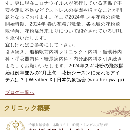
す。更に現在コロナウイルスが流行している関係で不
安や運動不足などでストレスの要因や様々なことが問
題となっております。そこで2024年 スギ花粉の飛散
開始時期、2024年 春の花粉飛散量、各地域の花粉飛
散傾向、花粉症外来よりについて紹介されているURL
を添付いたします。
宜しければご参考にして下さい。
引き続き、船橋駅前内科クリニック・内科・循環器内
科・呼吸器内科・糖尿病内科・内分泌内科を引き続き
よろしくお願いいたします。
2024年スギ花粉の飛散開
始は例年並みの2月上旬、花粉シーズンに売れるアイ
テムは？ | Weather X | 日本気象協会 (weather-jwa.jp)
ブログ一覧へ
クリニック概要
船