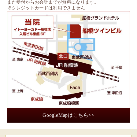
また受付からお会計までが無料になります。
※クレジットカードは利用できません
船
GoogleMapはこちら>>