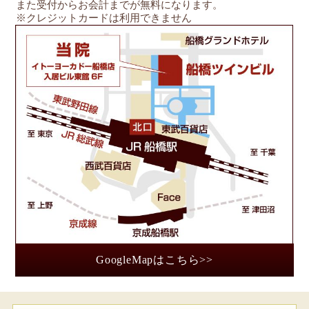
また受付からお会計までが無料になります。
※クレジットカードは利用できません
船
GoogleMapはこちら>>