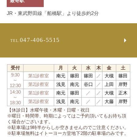
最寄駅
JR・東武野田線「船橋駅」より徒歩約2分
047-406-5515
TEL.
受付
月
火
水
木
金
土
9:30
第1診察室
南元
篠田
篠田
／
大槻
篠田
～
第2診察室
浅見
南元
谷口
／
上田
岸野
12:30
14:30
第1診察室
南元
篠田
／
／
大槻
正木
～
第2診察室
浅見
南元
／
／
大藤
岸野
18:30
【休診日】水曜午後・木曜・日曜・祝日
※曜日・時間帯、時期によってはご予約頂いてもお待ち頂
く場合がございます。
※駐車場は9時半からしか空きませんのでご注意ください。
※駐車場無料はイトーヨーカ堂地下2階の駐車場のみです。