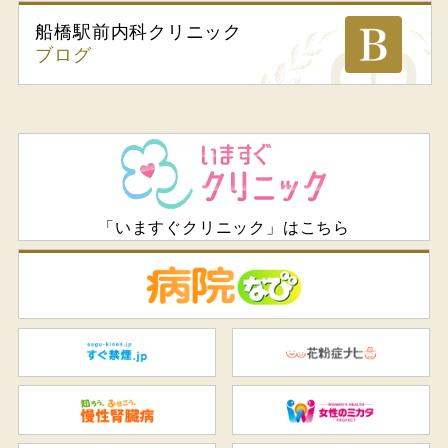
船橋駅前内科
クリニック
ブログ
「いますぐクリニック」はこちら
病
すぐ禁煙.jp
花
知ろう、ふせごう。慢性腎臓
女