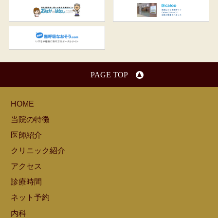
おなかのはなし.com
C
無呼吸なおそう.com：船橋駅
PAGE TOP
HOME
当院の特徴
医師紹介
クリニック紹介
アクセス
診療時間
ネット予約
内科