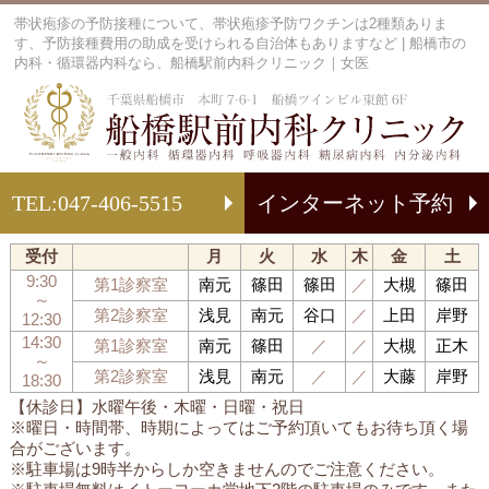
帯状疱疹の予防接種について、帯状疱疹予防ワクチンは2種類ありま
す、予防接種費用の助成を受けられる自治体もありますなど | 船橋市の
内科・循環器内科なら、船橋駅前内科クリニック｜女医
船
TEL:
047-406-5515
インターネット予約
受付
月
火
水
木
金
土
9:30
第1診察室
南元
篠田
篠田
／
大槻
篠田
～
第2診察室
浅見
南元
谷口
／
上田
岸野
12:30
14:30
第1診察室
南元
篠田
／
／
大槻
正木
～
第2診察室
浅見
南元
／
／
大藤
岸野
18:30
【休診日】水曜午後・木曜・日曜・祝日
※曜日・時間帯、時期によってはご予約頂いてもお待ち頂く場
合がございます。
※駐車場は9時半からしか空きませんのでご注意ください。