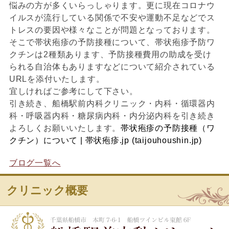
悩みの方が多くいらっしゃります。更に現在コロナウ
イルスが流行している関係で不安や運動不足などでス
トレスの要因や様々なことが問題となっております。
そこで帯状疱疹の予防接種について、帯状疱疹予防ワ
クチンは2種類あります、予防接種費用の助成を受け
られる自治体もありますなどについて紹介されている
URLを添付いたします。
宜しければご参考にして下さい。
引き続き、船橋駅前内科クリニック・内科・循環器内
科・呼吸器内科・糖尿病内科・内分泌内科を引き続き
よろしくお願いいたします。
帯状疱疹の予防接種（ワ
クチン）について | 帯状疱疹.jp (taijouhoushin.jp)
ブログ一覧へ
クリニック概要
船