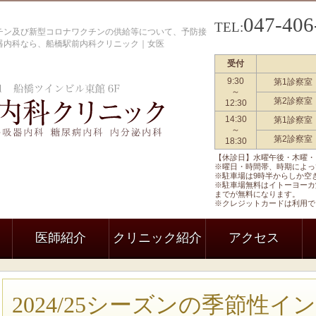
047-406
TEL:
ワクチン及び新型コロナワクチンの供給等について、予防接
環器内科なら、船橋駅前内科クリニック｜女医
受付
9:30
第1診察室
船橋駅前内科クリニック 一般内科
～
第2診察室
12:30
14:30
第1診察室
～
第2診察室
18:30
【休診日】水曜午後・木曜・
※曜日・時間帯、時期によっ
※駐車場は9時半からしか空
※駐車場無料はイトーヨーカ
までが無料になります。
※クレジットカードは利用で
医師紹介
クリニック紹介
アクセス
2024/25シーズンの季節性