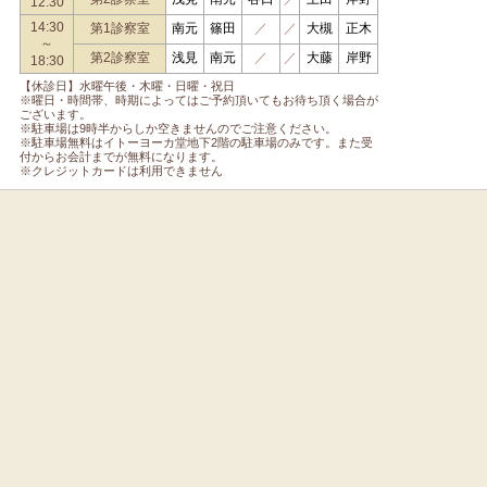
12:30
14:30
第1診察室
南元
篠田
／
／
大槻
正木
～
第2診察室
浅見
南元
／
／
大藤
岸野
18:30
【休診日】水曜午後・木曜・日曜・祝日
※曜日・時間帯、時期によってはご予約頂いてもお待ち頂く場合が
ございます。
※駐車場は9時半からしか空きませんのでご注意ください。
※駐車場無料はイトーヨーカ堂地下2階の駐車場のみです。また受
付からお会計までが無料になります。
※クレジットカードは利用できません