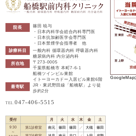
篠田 暁与
院長
・日本内科学会総合内科専門医
・日本抗加齢医学会専門医
・日本禁煙学会指導者 他
診療科目
一般内科 循環器内科 呼吸器内科
糖尿病内科 内分泌内科
〒273-0005
所在地
千葉県船橋市 本町7-6-1
船橋ツインビル東館
GoogleMa
イトーヨーカドー入居ビル東館6階
JR・東武野田線「船橋駅」より徒
最寄駅
歩約2分
047-406-5515
TEL.
受付
月
火
水
木
金
土
9:30
第1診察室
南元
篠田
篠田
／
大槻
篠田
～
第2診察室
浅見
南元
谷口
／
上田
岸野