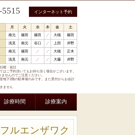
-5515
インターネット予約
月
火
水
木
金
土
南元
篠田
篠田
／
大槻
篠田
 循環器内科 呼吸器内科 糖尿病内科 内分泌内科
浅見
南元
谷口
／
上田
岸野
南元
篠田
／
／
大槻
正木
浅見
南元
／
／
大藤
岸野
日曜・祝日
てはご予約頂いてもお待ち頂く場合がございます。
きませんのでご注意ください。
堂地下2階の駐車場のみです。また受付からお会計
きません
診療時間
診療案内
インフルエンザワク