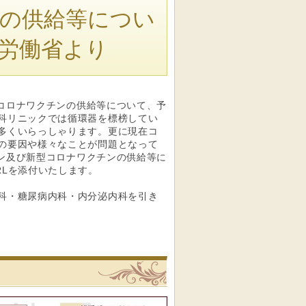
の供給等につい
労働省より
型コロナワクチンの供給等について、予
科リニックでは循環器を標榜してい
多くいらっしゃります。更に現在コ
の要因や様々なことが問題となって
チン及び新型コロナワクチンの供給等に
RLを添付いたします。
科・糖尿病内科・内分泌内科を引き
リニック
船橋駅前内科クリニックへの