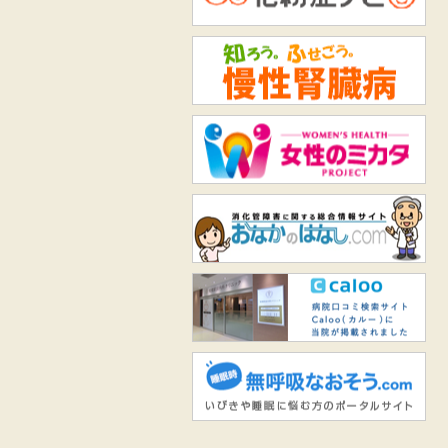
知
女
お
Ca
無