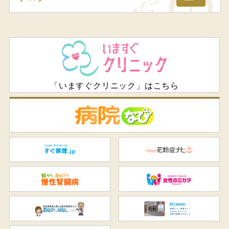
「いますぐクリニック」はこちら
病
すぐ禁煙.jp
花
知ろう、ふせごう。慢性腎臓
女
おなかのはなし.com
C