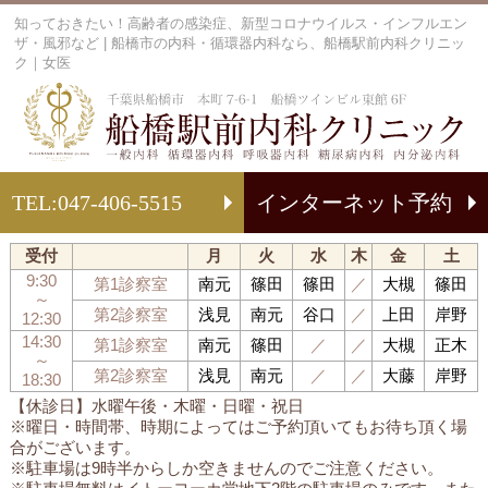
知っておきたい！高齢者の感染症、新型コロナウイルス・インフルエン
ザ・風邪など | 船橋市の内科・循環器内科なら、船橋駅前内科クリニッ
ク｜女医
船
TEL:
047-406-5515
インターネット予約
受付
月
火
水
木
金
土
9:30
第1診察室
南元
篠田
篠田
／
大槻
篠田
～
第2診察室
浅見
南元
谷口
／
上田
岸野
12:30
14:30
第1診察室
南元
篠田
／
／
大槻
正木
～
第2診察室
浅見
南元
／
／
大藤
岸野
18:30
【休診日】水曜午後・木曜・日曜・祝日
※曜日・時間帯、時期によってはご予約頂いてもお待ち頂く場
合がございます。
※駐車場は9時半からしか空きませんのでご注意ください。