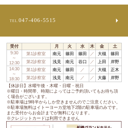
047-406-5515
TEL.
受付
月
火
水
木
金
土
9:30
第1診察室
南元
篠田
篠田
／
大槻
篠田
～
第2診察室
浅見
南元
谷口
／
上田
岸野
12:30
14:30
第1診察室
南元
篠田
／
／
大槻
正木
～
第2診察室
浅見
南元
／
／
大藤
岸野
18:30
【休診日】水曜午後・木曜・日曜・祝日
※曜日・時間帯、時期によってはご予約頂いてもお待ち頂
く場合がございます。
※駐車場は9時半からしか空きませんのでご注意ください。
※駐車場無料はイトーヨーカ堂地下2階の駐車場のみです。
また受付からお会計までが無料になります。
※クレジットカードは利用できません
船