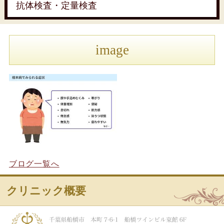
抗体検査・定量検査
image
ブログ一覧へ
クリニック概要
船