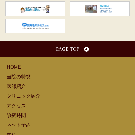
おなかのはなし.com
C
無呼吸なおそう.com：船橋駅
PAGE TOP
HOME
当院の特徴
医師紹介
クリニック紹介
アクセス
診療時間
ネット予約
内科