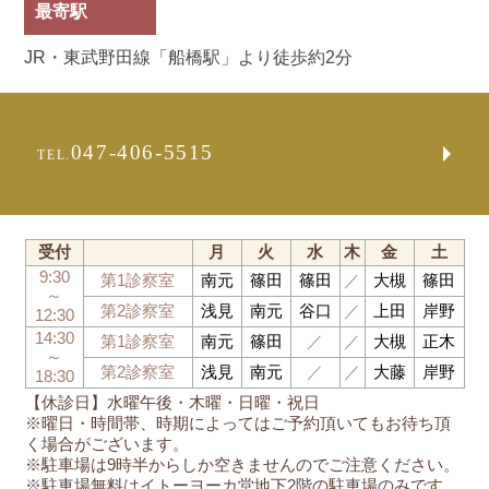
最寄駅
JR・東武野田線「船橋駅」より徒歩約2分
047-406-5515
TEL.
受付
月
火
水
木
金
土
9:30
第1診察室
南元
篠田
篠田
／
大槻
篠田
～
第2診察室
浅見
南元
谷口
／
上田
岸野
12:30
14:30
第1診察室
南元
篠田
／
／
大槻
正木
～
第2診察室
浅見
南元
／
／
大藤
岸野
18:30
【休診日】水曜午後・木曜・日曜・祝日
※曜日・時間帯、時期によってはご予約頂いてもお待ち頂
く場合がございます。
※駐車場は9時半からしか空きませんのでご注意ください。
※駐車場無料はイトーヨーカ堂地下2階の駐車場のみです。