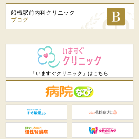
船橋駅前内科
クリニック
ブログ
「いますぐクリニック」はこちら
病
すぐ禁煙.jp
花
知ろう、ふせごう。慢性腎臓
女