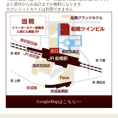
また受付からお会計までが無料になります。
※クレジットカードは利用できません
船
GoogleMapはこちら>>