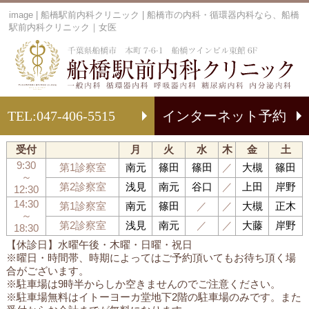
image | 船橋駅前内科クリニック | 船橋市の内科・循環器内科なら、船橋
駅前内科クリニック｜女医
船
TEL:
047-406-5515
インターネット予約
受付
月
火
水
木
金
土
9:30
第1診察室
南元
篠田
篠田
／
大槻
篠田
～
第2診察室
浅見
南元
谷口
／
上田
岸野
12:30
14:30
第1診察室
南元
篠田
／
／
大槻
正木
～
第2診察室
浅見
南元
／
／
大藤
岸野
18:30
【休診日】水曜午後・木曜・日曜・祝日
※曜日・時間帯、時期によってはご予約頂いてもお待ち頂く場
合がございます。
※駐車場は9時半からしか空きませんのでご注意ください。
※駐車場無料はイトーヨーカ堂地下2階の駐車場のみです。また