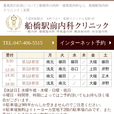
夏風邪の症状について | 船橋市の内科・循環器内科なら、船橋駅前内科
クリニック｜女医
船
TEL:
047-406-5515
インターネット予約
受付
月
火
水
木
金
土
9:30
第1診察室
南元
篠田
篠田
／
大槻
篠田
～
第2診察室
浅見
南元
谷口
／
上田
岸野
12:30
14:30
第1診察室
南元
篠田
／
／
大槻
正木
～
第2診察室
浅見
南元
／
／
大藤
岸野
18:30
【休診日】水曜午後・木曜・日曜・祝日
※曜日・時間帯、時期によってはご予約頂いてもお待ち頂く場
合がございます。
※駐車場は9時半からしか空きませんのでご注意ください。
※駐車場無料はイトーヨーカ堂地下2階の駐車場のみです。また