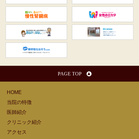
知ろう、ふせごう。慢性腎臓
女
おなかのはなし.com
C
無呼吸なおそう.com：船橋駅
PAGE TOP
HOME
当院の特徴
医師紹介
クリニック紹介
アクセス