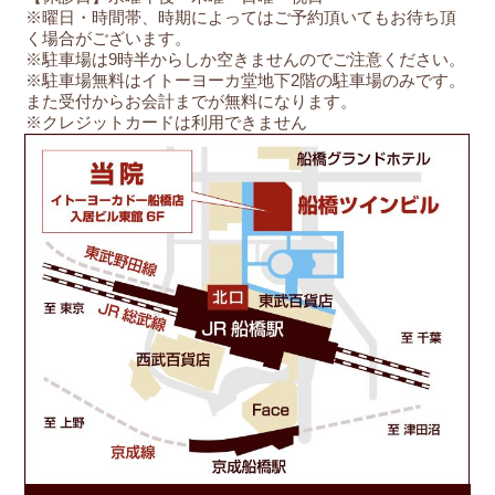
※曜日・時間帯、時期によってはご予約頂いてもお待ち頂
く場合がございます。
※駐車場は9時半からしか空きませんのでご注意ください。
※駐車場無料はイトーヨーカ堂地下2階の駐車場のみです。
また受付からお会計までが無料になります。
※クレジットカードは利用できません
船