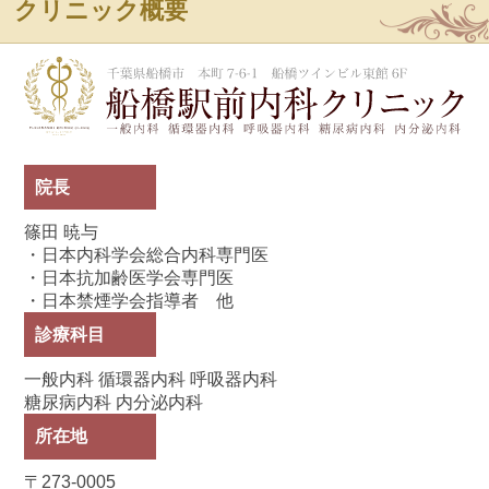
クリニック概要
船
院長
篠田 暁与
・日本内科学会総合内科専門医
・日本抗加齢医学会専門医
・日本禁煙学会指導者 他
診療科目
一般内科 循環器内科 呼吸器内科
糖尿病内科 内分泌内科
所在地
〒273-0005