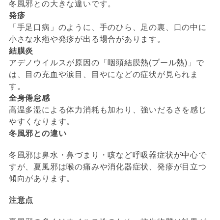
冬風邪との大きな違いです。
発疹
「手足口病」のように、手のひら、足の裏、口の中に
小さな水疱や発疹が出る場合があります。
結膜炎
アデノウイルスが原因の「咽頭結膜熱(プール熱)」で
は、目の充血や涙目、目やになどの症状が見られま
す。
全身倦怠感
高温多湿による体力消耗も加わり、強いだるさを感じ
やすくなります。
冬風邪との違い
冬風邪は鼻水・鼻づまり・咳など呼吸器症状が中心で
すが、夏風邪は喉の痛みや消化器症状、発疹が目立つ
傾向があります。
注意点